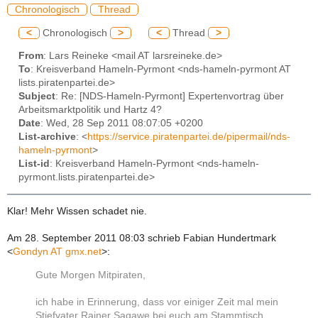
Chronologisch
Thread
<
Chronologisch
>
<
Thread
>
From
: Lars Reineke <mail AT larsreineke.de>
To
: Kreisverband Hameln-Pyrmont <nds-hameln-pyrmont AT
lists.piratenpartei.de>
Subject
: Re: [NDS-Hameln-Pyrmont] Expertenvortrag über
Arbeitsmarktpolitik und Hartz 4?
Date
: Wed, 28 Sep 2011 08:07:05 +0200
List-archive
: <
https://service.piratenpartei.de/pipermail/nds-
hameln-pyrmont
>
List-id
: Kreisverband Hameln-Pyrmont <nds-hameln-
pyrmont.lists.piratenpartei.de>
Klar! Mehr Wissen schadet nie.
Am 28. September 2011 08:03 schrieb Fabian Hundertmark
<
Gondyn AT gmx.net
>
:
Gute Morgen Mitpiraten,
ich habe in Erinnerung, dass vor einiger Zeit mal mein
Stiefvater Rainer Sagawe bei euch am Stammtisch