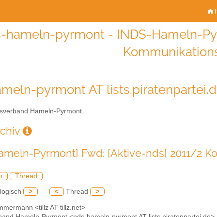
H
-hameln-pyrmont - [NDS-Hameln-Pyrm
Kommunikations
meln-pyrmont AT lists.piratenpartei.
sverband Hameln-Pyrmont
rchiv
meln-Pyrmont] Fwd: [Aktive-nds] 2011/2 K
h
Thread
logisch
>
<
Thread
>
Zimmermann <tillz AT tillz.net>
rband Hameln-Pyrmont <nds-hameln-pyrmont AT lists.piratenpartei.de>