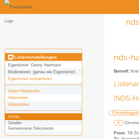
nds
nds-ha
Listeneinstellungen
Eigentümer:
Danny Hartmann
Betreff:
Krei
Moderatoren:
(genau wie Eigentümer)
Eigentümer kontaktieren
Listena
Listen-Hauptseite
[NDS-Ha
Abonnieren
Abbestellen
Chronologisc
Archiv
<
Chrono
Senden
Gemeinsame Dokumente
From
: Till 
To
: Kreisve