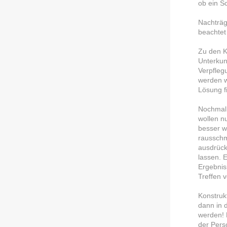
ob ein Sc
Nachträg
beachtet
Zu den K
Unterkun
Verpfleg
werden w
Lösung f
Nochmal 
wollen n
besser w
rausschm
ausdrück
lassen. E
Ergebnis
Treffen 
Konstruk
dann in 
werden! 
der Perso