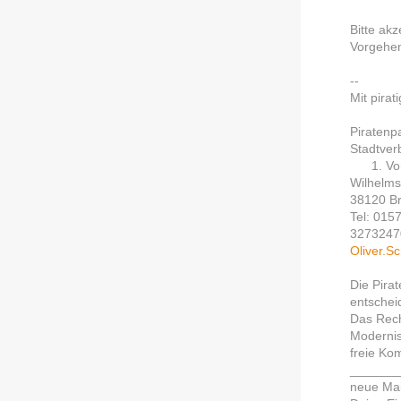
Bitte ak
Vorgehen
--
Mit pira
Piratenp
Stadtver
1. Vors
Wilhelms
38120 B
Tel: 015
3273247
Oliver.S
Die Pira
entschei
Das Rech
Modernis
freie Ko
_______
neue Mai