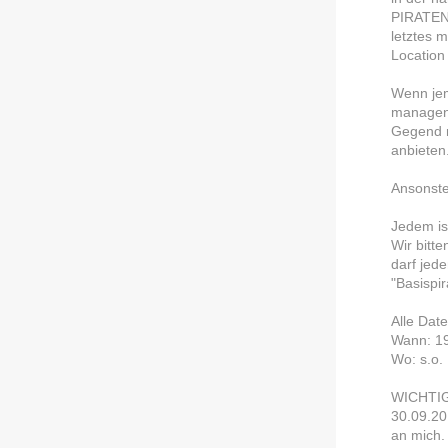
PIRATEN 
letztes 
Location 
Wenn jem
managen 
Gegend n
anbieten
Ansonsten
Jedem is
Wir bitt
darf jed
"Basispi
Alle Dat
Wann: 19
Wo: s.o.
WICHTIG:
30.09.201
an mich.