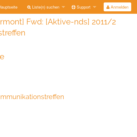
auptseite
Liste(n) suchen
Support
Anmelden
ont] Fwd: [Aktive-nds] 2011/2
treffen
de
ommunikationstreffen