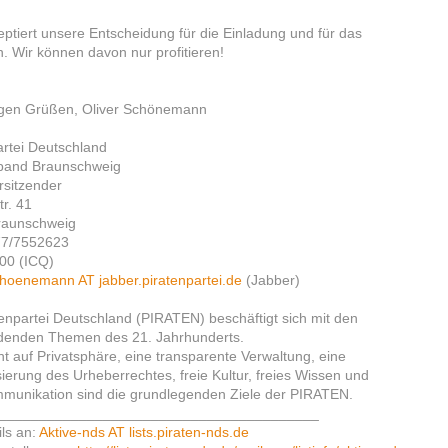
zeptiert unsere Entscheidung für die Einladung und für das
. Wir können davon nur profitieren!
tigen Grüßen, Oliver Schönemann
artei Deutschland
band Braunschweig
itzender
tr. 41
raunschweig
77/7552623
00 (ICQ)
choenemann AT jabber.piratenpartei.de
(Jabber)
tenpartei Deutschland (PIRATEN) beschäftigt sich mit den
denden Themen des 21. Jahrhunderts.
t auf Privatsphäre, eine transparente Verwaltung, eine
ierung des Urheberrechtes, freie Kultur, freies Wissen und
mmunikation sind die grundlegenden Ziele der PIRATEN.
________________________________________
ls an:
Aktive-nds AT lists.piraten-nds.de