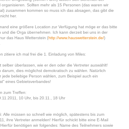
organisieren. Sollten mehr als 15 Personen (das waren wir
mal) zusammen kommen so muss ich das absagen, das gibt die
nicht her.
and eine größere Location zur Verfügung hat möge er das bitte
und die Orga übernehmen. Ich kann derzeit bei uns in der
ur das Haus Wetterstein (
http://www.hauswetterstein.de/
)
.
 zitiere ich mal frei die 1. Einladung von Miles:
t selber überlassen, wie er den oder die Vertreter auswählt!
en darum, dies möglichst demokratisch zu wählen. Natürlich
er jede beliebige Person wählen, zum Beispiel auch ein
rat" eines Gebietsverbandes!
en zum Treffen:
.11.2011, 10 Uhr, bis 20.11., 18 Uhr
 Alle müssen so schnell wie möglich, spätestens bis zum
1, ihre Vertreter anmelden! Hierfür schickt bitte eine E-Mail
 Hierfür benötigen wir folgendes: Name des Teilnehmers sowie