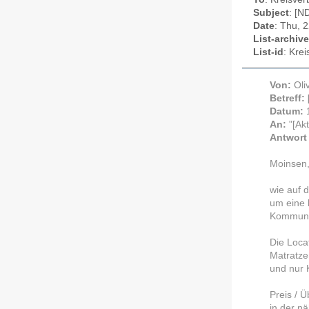
Subject
: [N
Date
: Thu, 
List-archive
List-id
: Kre
Von:
Oli
Betreff:
Datum:
An:
"[Ak
Antwort
Moinsen
wie auf 
um eine 
Kommuni
Die Locat
Matratzen
und nur 
Preis / 
in der n