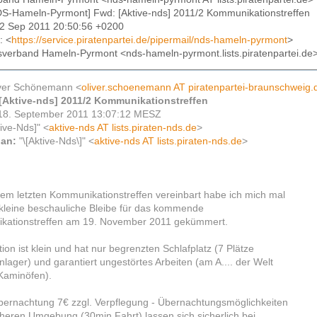
DS-Hameln-Pyrmont] Fwd: [Aktive-nds] 2011/2 Kommunikationstreffen
22 Sep 2011 20:50:56 +0200
: <
https://service.piratenpartei.de/pipermail/nds-hameln-pyrmont
>
isverband Hameln-Pyrmont <nds-hameln-pyrmont.lists.piratenpartei.de
ver Schönemann <
oliver.schoenemann AT piratenpartei-braunschweig.
[Aktive-nds] 2011/2 Kommunikationstreffen
18. September 2011 13:07:12 MESZ
tive-Nds]" <
aktive-nds AT lists.piraten-nds.de
>
 an:
"\[Aktive-Nds\]" <
aktive-nds AT lists.piraten-nds.de
>
,
dem letzten Kommunikationstreffen vereinbart habe ich mich mal
kleine beschauliche Bleibe für das kommende
kationstreffen am 19. November 2011 gekümmert.
ion ist klein und hat nur begrenzten Schlafplatz (7 Plätze
lager) und garantiert ungestörtes Arbeiten (am A.... der Welt
Kaminöfen).
Übernachtung 7€ zzgl. Verpflegung - Übernachtungsmöglichkeiten
äheren Umgebung (30min Fahrt) lassen sich sicherlich bei