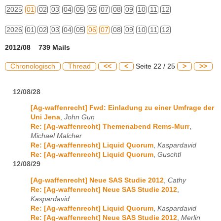
2025
01
02
03
04
05
06
07
08
09
10
11
12
2026
01
02
03
04
05
06
07
08
09
10
11
12
2012/08 739 Mails
Chronologisch
Thread
<<
<
Seite 22 / 25
>
>>
12/08/28
[Ag-waffenrecht] Fwd: Einladung zu einer Umfrage der
Uni Jena
,
John Gun
Re: [Ag-waffenrecht] Themenabend Rems-Murr
,
Michael Malcher
Re: [Ag-waffenrecht] Liquid Quorum
,
Kaspardavid
Re: [Ag-waffenrecht] Liquid Quorum
,
Guschtl
12/08/29
[Ag-waffenrecht] Neue SAS Studie 2012
,
Cathy
Re: [Ag-waffenrecht] Neue SAS Studie 2012
,
Kaspardavid
Re: [Ag-waffenrecht] Liquid Quorum
,
Kaspardavid
Re: [Ag-waffenrecht] Neue SAS Studie 2012
,
Merlin