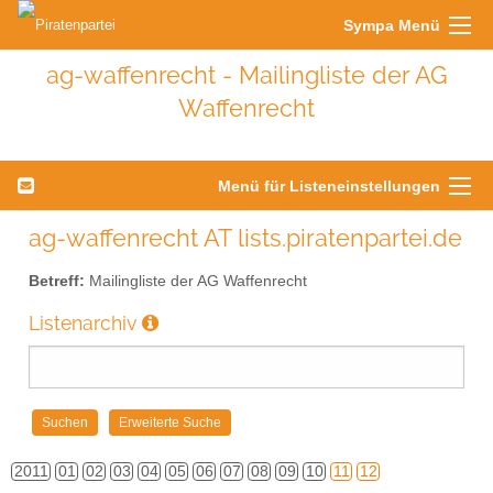
Sympa Menü
ag-waffenrecht - Mailingliste der AG
Waffenrecht
Menü für Listeneinstellungen
ag-waffenrecht AT lists.piratenpartei.de
Betreff:
Mailingliste der AG Waffenrecht
Listenarchiv
2011
01
02
03
04
05
06
07
08
09
10
11
12