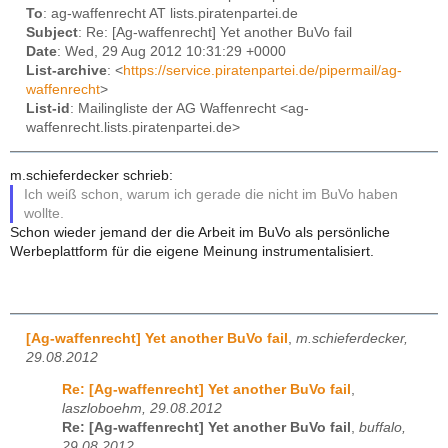
To
: ag-waffenrecht AT lists.piratenpartei.de
Subject
: Re: [Ag-waffenrecht] Yet another BuVo fail
Date
: Wed, 29 Aug 2012 10:31:29 +0000
List-archive
: <
https://service.piratenpartei.de/pipermail/ag-
waffenrecht
>
List-id
: Mailingliste der AG Waffenrecht <ag-
waffenrecht.lists.piratenpartei.de>
m.schieferdecker schrieb:
Ich weiß schon, warum ich gerade die nicht im BuVo haben
wollte.
Schon wieder jemand der die Arbeit im BuVo als persönliche
Werbeplattform für die eigene Meinung instrumentalisiert.
[Ag-waffenrecht] Yet another BuVo fail
,
m.schieferdecker,
29.08.2012
Re: [Ag-waffenrecht] Yet another BuVo fail
,
laszloboehm, 29.08.2012
Re: [Ag-waffenrecht] Yet another BuVo fail
,
buffalo,
29.08.2012