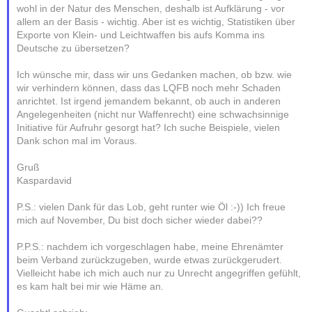
wohl in der Natur des Menschen, deshalb ist Aufklärung - vor
allem an der Basis - wichtig. Aber ist es wichtig, Statistiken über
Exporte von Klein- und Leichtwaffen bis aufs Komma ins
Deutsche zu übersetzen?
Ich wünsche mir, dass wir uns Gedanken machen, ob bzw. wie
wir verhindern können, dass das LQFB noch mehr Schaden
anrichtet. Ist irgend jemandem bekannt, ob auch in anderen
Angelegenheiten (nicht nur Waffenrecht) eine schwachsinnige
Initiative für Aufruhr gesorgt hat? Ich suche Beispiele, vielen
Dank schon mal im Voraus.
Gruß
Kaspardavid
P.S.: vielen Dank für das Lob, geht runter wie Öl :-)) Ich freue
mich auf November, Du bist doch sicher wieder dabei??
P.P.S.: nachdem ich vorgeschlagen habe, meine Ehrenämter
beim Verband zurückzugeben, wurde etwas zurückgerudert.
Vielleicht habe ich mich auch nur zu Unrecht angegriffen gefühlt,
es kam halt bei mir wie Häme an.