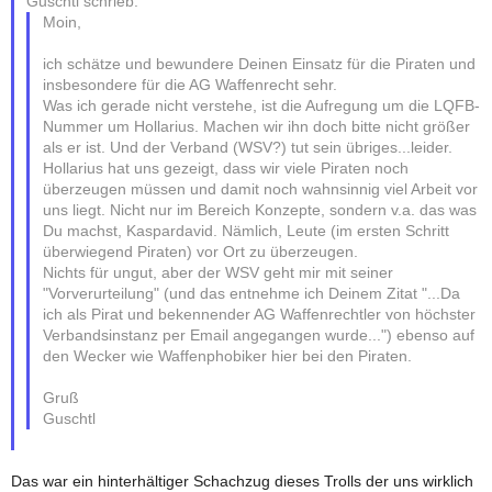
Guschtl schrieb:
Moin,
ich schätze und bewundere Deinen Einsatz für die Piraten und
insbesondere für die AG Waffenrecht sehr.
Was ich gerade nicht verstehe, ist die Aufregung um die LQFB-
Nummer um Hollarius. Machen wir ihn doch bitte nicht größer
als er ist. Und der Verband (WSV?) tut sein übriges...leider.
Hollarius hat uns gezeigt, dass wir viele Piraten noch
überzeugen müssen und damit noch wahnsinnig viel Arbeit vor
uns liegt. Nicht nur im Bereich Konzepte, sondern v.a. das was
Du machst, Kaspardavid. Nämlich, Leute (im ersten Schritt
überwiegend Piraten) vor Ort zu überzeugen.
Nichts für ungut, aber der WSV geht mir mit seiner
"Vorverurteilung" (und das entnehme ich Deinem Zitat "...Da
ich als Pirat und bekennender AG Waffenrechtler von höchster
Verbandsinstanz per Email angegangen wurde...") ebenso auf
den Wecker wie Waffenphobiker hier bei den Piraten.
Gruß
Guschtl
Das war ein hinterhältiger Schachzug dieses Trolls der uns wirklich