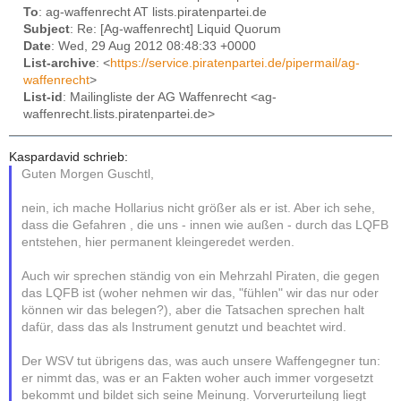
To
: ag-waffenrecht AT lists.piratenpartei.de
Subject
: Re: [Ag-waffenrecht] Liquid Quorum
Date
: Wed, 29 Aug 2012 08:48:33 +0000
List-archive
: <
https://service.piratenpartei.de/pipermail/ag-
waffenrecht
>
List-id
: Mailingliste der AG Waffenrecht <ag-
waffenrecht.lists.piratenpartei.de>
Kaspardavid schrieb:
Guten Morgen Guschtl,
nein, ich mache Hollarius nicht größer als er ist. Aber ich sehe,
dass die Gefahren , die uns - innen wie außen - durch das LQFB
entstehen, hier permanent kleingeredet werden.
Auch wir sprechen ständig von ein Mehrzahl Piraten, die gegen
das LQFB ist (woher nehmen wir das, "fühlen" wir das nur oder
können wir das belegen?), aber die Tatsachen sprechen halt
dafür, dass das als Instrument genutzt und beachtet wird.
Der WSV tut übrigens das, was auch unsere Waffengegner tun:
er nimmt das, was er an Fakten woher auch immer vorgesetzt
bekommt und bildet sich seine Meinung. Vorverurteilung liegt