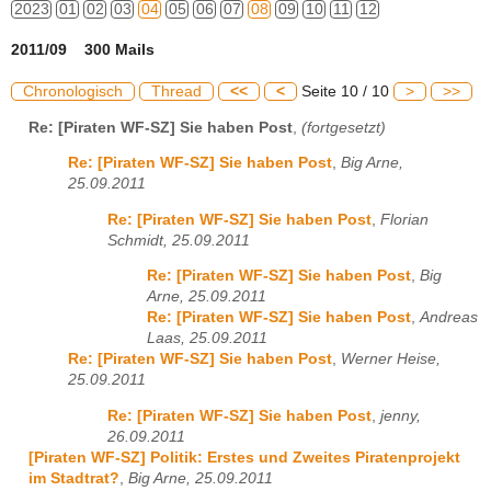
2023
01
02
03
04
05
06
07
08
09
10
11
12
2011/09 300 Mails
Chronologisch
Thread
<<
<
Seite 10 / 10
>
>>
Re: [Piraten WF-SZ] Sie haben Post
,
(fortgesetzt)
Re: [Piraten WF-SZ] Sie haben Post
,
Big Arne,
25.09.2011
Re: [Piraten WF-SZ] Sie haben Post
,
Florian
Schmidt, 25.09.2011
Re: [Piraten WF-SZ] Sie haben Post
,
Big
Arne, 25.09.2011
Re: [Piraten WF-SZ] Sie haben Post
,
Andreas
Laas, 25.09.2011
Re: [Piraten WF-SZ] Sie haben Post
,
Werner Heise,
25.09.2011
Re: [Piraten WF-SZ] Sie haben Post
,
jenny,
26.09.2011
[Piraten WF-SZ] Politik: Erstes und Zweites Piratenprojekt
im Stadtrat?
,
Big Arne, 25.09.2011