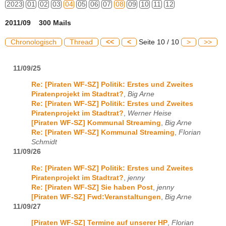
2023
01
02
03
04
05
06
07
08
09
10
11
12
2011/09 300 Mails
Chronologisch
Thread
<<
<
Seite 10 / 10
>
>>
11/09/25
Re: [Piraten WF-SZ] Politik: Erstes und Zweites
Piratenprojekt im Stadtrat?
,
Big Arne
Re: [Piraten WF-SZ] Politik: Erstes und Zweites
Piratenprojekt im Stadtrat?
,
Werner Heise
[Piraten WF-SZ] Kommunal Streaming
,
Big Arne
Re: [Piraten WF-SZ] Kommunal Streaming
,
Florian
Schmidt
11/09/26
Re: [Piraten WF-SZ] Politik: Erstes und Zweites
Piratenprojekt im Stadtrat?
,
jenny
Re: [Piraten WF-SZ] Sie haben Post
,
jenny
[Piraten WF-SZ] Fwd:Veranstaltungen
,
Big Arne
11/09/27
[Piraten WF-SZ] Termine auf unserer HP
,
Florian