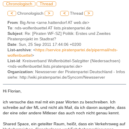
Chronologisch
Thread
<
Chronologisch
>
<
Thread
>
From
: Big Arne <arne.hattendorf AT web.de>
To
: nds-wolfenbuettel AT lists.piratenpartei.de
Subject
: Re: [Piraten WF-SZ] Politik: Erstes und Zweites
Piratenprojekt im Stadtrat?
Date
: Sun, 25 Sep 2011 17:44:06 +0200
List-archive
: <
https://service.piratenpartei.de/pipermail/nds-
wolfenbuettel
>
List-id
: Kreisverband Wolfenbüttel-Salzgitter (Niedersachsen)
<nds-wolfenbuettel.lists.piratenpartei.de>
Organization
: Newsserver der Piratenpartei Deutschland - Infos
siehe: http://wiki.piratenpartei.de/Syncom/Newsserver
Hi Florian,
ich versuche das mal mit ein paar Worten zu beschreiben. Ich
schreibe auf der ML und nicht als Mail, da ich davon ausgehe, dass
der eine oder andere Mitleser das auch noch nicht genau kennt.
Shared Space, ein geteilter Raum, heißt, dass ein Verkehrsweg auf