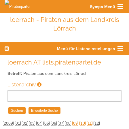
Sympa Menü
loerrach - Piraten aus dem Landkreis
Lörrach
Menü für Listeneinstellungen
loerrach AT lists.piratenpartei.de
Betreff:
Piraten aus dem Landkreis Lörrach
Listenarchiv
2009
01
02
03
04
05
06
07
08
09
10
11
12