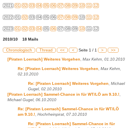
2021
01
02
03
04
05
06
07
08
09
10
11
12
2022
01
02
03
04
05
06
07
08
09
10
11
12
2023
01
02
03
04
05
06
07
08
09
10
11
12
2010/10 18 Mails
Chronologisch
Thread
<<
<
Seite 1 / 1
>
>>
[Piraten Loerrach] Weiteres Vorgehen
,
Max Kehm, 01.10.2010
Re: [Piraten Loerrach] Weiteres Vorgehen
,
Max Kehm,
02.10.2010
Re: [Piraten Loerrach] Weiteres Vorgehen
,
Michael
Gugel, 02.10.2010
[Piraten Loerrach] Sammel-Chance in für WT/LÖ am 9.10.!
,
Michael Gugel, 06.10.2010
Re: [Piraten Loerrach] Sammel-Chance in für WT/LÖ
am 9.10.!
,
Hochrheinpirat, 07.10.2010
Re: [Piraten Loerrach] Sammel-Chance in für