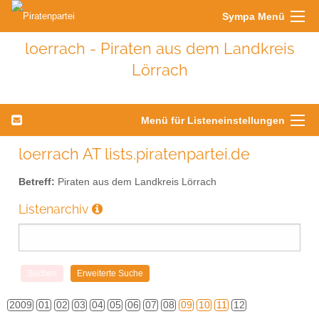
Sympa Menü
loerrach - Piraten aus dem Landkreis
Lörrach
Menü für Listeneinstellungen
loerrach AT lists.piratenpartei.de
Betreff:
Piraten aus dem Landkreis Lörrach
Listenarchiv
2009
01
02
03
04
05
06
07
08
09
10
11
12