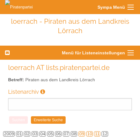
Sympa Menü
loerrach - Piraten aus dem Landkreis
Lörrach
Menü für Listeneinstellungen
loerrach AT lists.piratenpartei.de
Betreff:
Piraten aus dem Landkreis Lörrach
Listenarchiv
2009
01
02
03
04
05
06
07
08
09
10
11
12