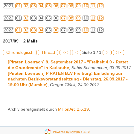
2021
01
02
03
04
05
06
07
08
09
10
11
12
2022
01
02
03
04
05
06
07
08
09
10
11
12
2023
01
02
03
04
05
06
07
08
09
10
11
12
2017/09 2 Mails
Chronologisch
Thread
<<
<
Seite 1 / 1
>
>>
[Piraten Loerrach] 9. September 2017 - "Freiheit 4.0 - Rettet
die Grundrechte" in Karlsruhe
,
Sabin Schumacher, 03.09.2017
[Piraten Loerrach] PIRATEN BzV Freiburg: Einladung zur
nächsten Bezirksvorstandssitzung - Dienstag, 26.09.2017 -
19:00 Uhr (Mumble)
,
Gregor Glück, 24.09.2017
Archiv bereitgestellt durch
MHonArc 2.6.19
.
Powered by Sympa 6.2.70