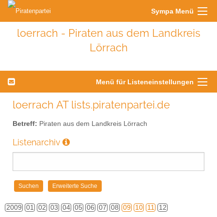
Sympa Menü
loerrach - Piraten aus dem Landkreis
Lörrach
Menü für Listeneinstellungen
loerrach AT lists.piratenpartei.de
Betreff:
Piraten aus dem Landkreis Lörrach
Listenarchiv
2009
01
02
03
04
05
06
07
08
09
10
11
12