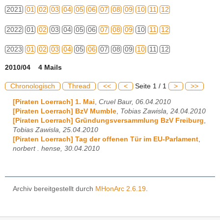
2021
01
02
03
04
05
06
07
08
09
10
11
12
2022
01
02
03
04
05
06
07
08
09
10
11
12
2023
01
02
03
04
05
06
07
08
09
10
11
12
2010/04 4 Mails
Chronologisch
Thread
<<
<
Seite 1 / 1
>
>>
[Piraten Loerrach] 1. Mai
,
Cruel Baur, 06.04.2010
[Piraten Loerrach] BzV Mumble
,
Tobias Zawisla, 24.04.2010
[Piraten Loerrach] Gründungsversammlung BzV Freiburg
,
Tobias Zawisla, 25.04.2010
[Piraten Loerrach] Tag der offenen Tür im EU-Parlament
,
norbert . hense, 30.04.2010
Archiv bereitgestellt durch
MHonArc 2.6.19
.