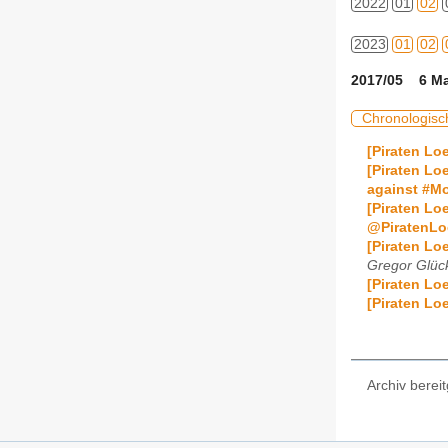
2022
01
02
2023
01
02
2017/05 6 Ma
Chronologisc
[Piraten Lo
[Piraten Lo
against #M
[Piraten Lo
@PiratenLo
[Piraten Lo
Gregor Glüc
[Piraten Lo
[Piraten Lo
Archiv bereit