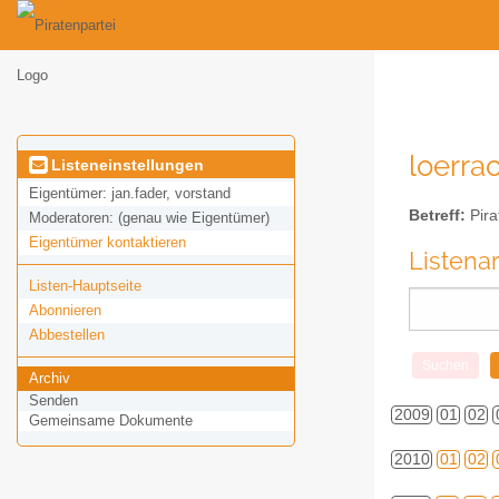
loerrac
Listeneinstellungen
Eigentümer:
jan.fader, vorstand
Betreff:
Pira
Moderatoren:
(genau wie Eigentümer)
Eigentümer kontaktieren
Listena
Listen-Hauptseite
Abonnieren
Abbestellen
Archiv
Senden
2009
01
02
Gemeinsame Dokumente
2010
01
02