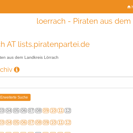
H
loerrach - Piraten aus dem
h AT lists.piratenpartei.de
ten aus dem Landkreis Lörrach
rchiv
03
04
05
06
07
08
09
10
11
12
03
04
05
06
07
08
09
10
11
12