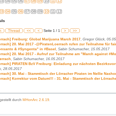
03
04
05
06
07
08
09
10
11
12
03
04
05
06
07
08
09
10
11
12
ils
h
Thread
<<
<
Seite 1 / 1
>
>>
errach] Freiburg: Global Marijuana March 2017
,
Gregor Glück, 05.0
errach] 20. Mai 2017 -@PiratenLoerrach rufen zur Teilnahme für 
onsanto & #Syngenta" in #Basel
,
Sabin Schumacher, 15.05.2017
errach] 20. Mai 2017 - Aufruf zur Teilnahme am "March against 
errach
,
Sabin Schumacher, 16.05.2017
errach] PIRATEN BzV Freiburg: Einladung zur nächsten Bezirksvor
k, 28.05.2017
errach] 30. Mai - Stammtisch der Lörracher Piraten im Nellie Nasho
errach] Korrektur vom Datum!!! - 31. Mai - Stammtisch der Lörrache
gestellt durch
MHonArc 2.6.19
.