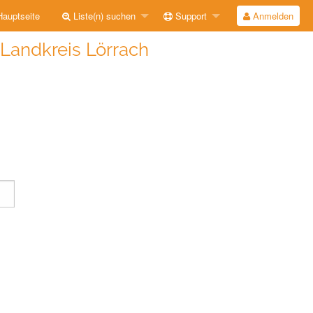
auptseite
Liste(n) suchen
Support
Anmelden
 Landkreis Lörrach