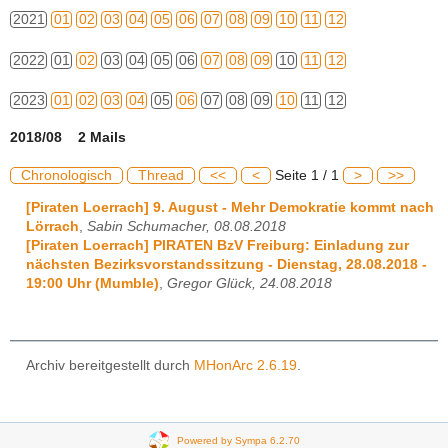
2021
01
02
03
04
05
06
07
08
09
10
11
12
2022
01
02
03
04
05
06
07
08
09
10
11
12
2023
01
02
03
04
05
06
07
08
09
10
11
12
2018/08 2 Mails
Chronologisch
Thread
<<
<
Seite 1 / 1
>
>>
[Piraten Loerrach] 9. August - Mehr Demokratie kommt nach
Lörrach
,
Sabin Schumacher, 08.08.2018
[Piraten Loerrach] PIRATEN BzV Freiburg: Einladung zur
nächsten Bezirksvorstandssitzung - Dienstag, 28.08.2018 -
19:00 Uhr (Mumble)
,
Gregor Glück, 24.08.2018
Archiv bereitgestellt durch
MHonArc 2.6.19
.
Powered by Sympa 6.2.70