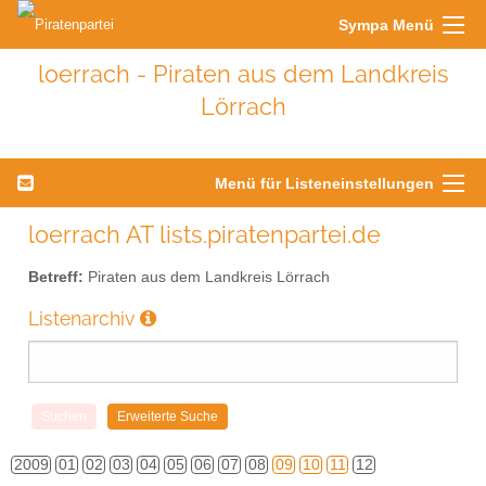
Sympa Menü
loerrach - Piraten aus dem Landkreis
Lörrach
Menü für Listeneinstellungen
loerrach AT lists.piratenpartei.de
Betreff:
Piraten aus dem Landkreis Lörrach
Listenarchiv
2009
01
02
03
04
05
06
07
08
09
10
11
12