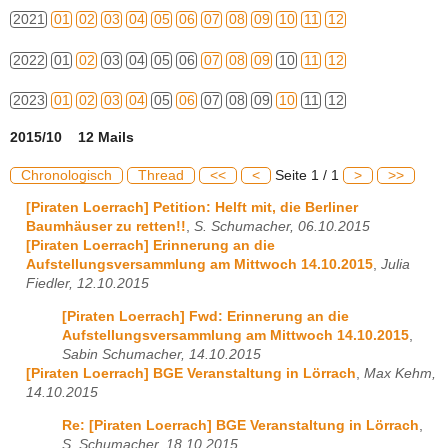
2021
01
02
03
04
05
06
07
08
09
10
11
12
2022
01
02
03
04
05
06
07
08
09
10
11
12
2023
01
02
03
04
05
06
07
08
09
10
11
12
2015/10 12 Mails
Chronologisch
Thread
<<
<
Seite 1 / 1
>
>>
[Piraten Loerrach] Petition: Helft mit, die Berliner
Baumhäuser zu retten!!
,
S. Schumacher, 06.10.2015
[Piraten Loerrach] Erinnerung an die
Aufstellungsversammlung am Mittwoch 14.10.2015
,
Julia
Fiedler, 12.10.2015
[Piraten Loerrach] Fwd: Erinnerung an die
Aufstellungsversammlung am Mittwoch 14.10.2015
,
Sabin Schumacher, 14.10.2015
[Piraten Loerrach] BGE Veranstaltung in Lörrach
,
Max Kehm,
14.10.2015
Re: [Piraten Loerrach] BGE Veranstaltung in Lörrach
,
S. Schumacher, 18.10.2015