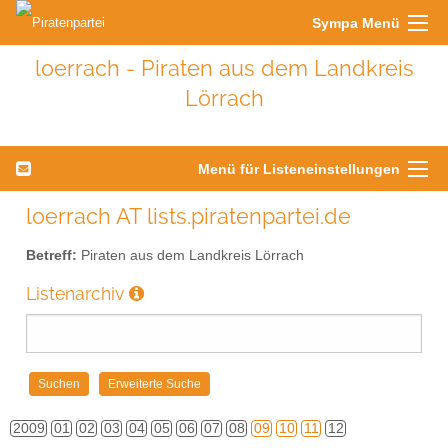
Sympa Menü
loerrach - Piraten aus dem Landkreis
Lörrach
Menü für Listeneinstellungen
loerrach AT lists.piratenpartei.de
Betreff:
Piraten aus dem Landkreis Lörrach
Listenarchiv
2009
01
02
03
04
05
06
07
08
09
10
11
12