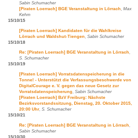
Sabin Schumacher
[Piraten Loerrach] BGE Veranstaltung in Lörrach
,
Max
Kehm
15/10/15
[Piraten Loerrach] Kandidaten für die Wahlkreise
Lörrach und Waldshut-Tiengen
,
Sabin Schumacher
15/10/18
Re: [Piraten Loerrach] BGE Veranstaltung in Lörrach
,
S. Schumacher
15/10/19
[Piraten Loerrach] Vorratsdatenspeicherung in die
Tonne! - Unterstützt die Verfassungsbeschwerde von
DigitalCourage e. V. gegen das neue Gesetz zur
Vorratsdatenspeicherung
,
Sabin Schumacher
[Piraten Loerrach] BzV Freiburg: Nächste
Bezirksvorstandssitzung, Dienstag, 20. Oktober 2015,
20:00 Uhr
,
S. Schumacher
15/10/21
Re: [Piraten Loerrach] BGE Veranstaltung in Lörrach
,
Sabin Schumacher
15/10/30