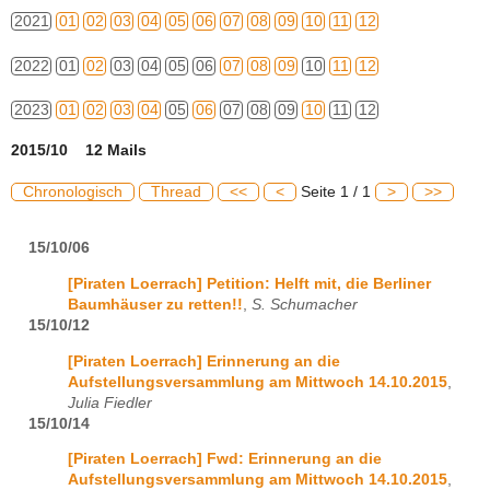
2021
01
02
03
04
05
06
07
08
09
10
11
12
2022
01
02
03
04
05
06
07
08
09
10
11
12
2023
01
02
03
04
05
06
07
08
09
10
11
12
2015/10 12 Mails
Chronologisch
Thread
<<
<
Seite 1 / 1
>
>>
15/10/06
[Piraten Loerrach] Petition: Helft mit, die Berliner
Baumhäuser zu retten!!
,
S. Schumacher
15/10/12
[Piraten Loerrach] Erinnerung an die
Aufstellungsversammlung am Mittwoch 14.10.2015
,
Julia Fiedler
15/10/14
[Piraten Loerrach] Fwd: Erinnerung an die
Aufstellungsversammlung am Mittwoch 14.10.2015
,