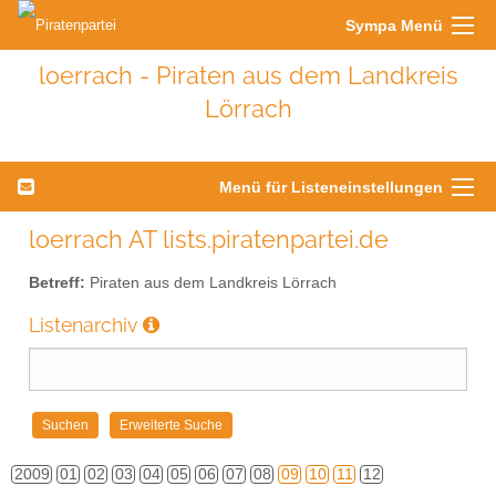
Sympa Menü
loerrach - Piraten aus dem Landkreis
Lörrach
Menü für Listeneinstellungen
loerrach AT lists.piratenpartei.de
Betreff:
Piraten aus dem Landkreis Lörrach
Listenarchiv
2009
01
02
03
04
05
06
07
08
09
10
11
12