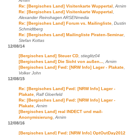
Arnim
Re: [Bergisches Land] Visitenkarte Wuppertal
,
Arnim
Re: [Bergisches Land] Visitenkarte Wuppertal
,
Alexander Reinshagen ARSENmedia
Re: [Bergisches Land] Forum vs. Mailingliste
,
Dustin
Schmidtberg
Re: [Bergisches Land] Mailingliste Piraten-Seminar
,
Stefan Kottas
12/08/14
[Bergisches Land] Steuer CD
,
stieglitz04
[Bergisches Land] Die Sicht von außen...
,
Arnim
[Bergisches Land] Fwd: [NRW Info] Lager - Plakate
,
Volker John
12/08/15
Re: [Bergisches Land] Fwd: [NRW Info] Lager -
Plakate
,
Ralf Gloerfeld
Re: [Bergisches Land] Fwd: [NRW Info] Lager -
Plakate
,
Arnim
[Bergisches Land] real INDECT und mail-
Anonymisierung
,
Arnim
12/08/16
[Bergisches Land] Fwd: [NRW Info] OptOutDay2012