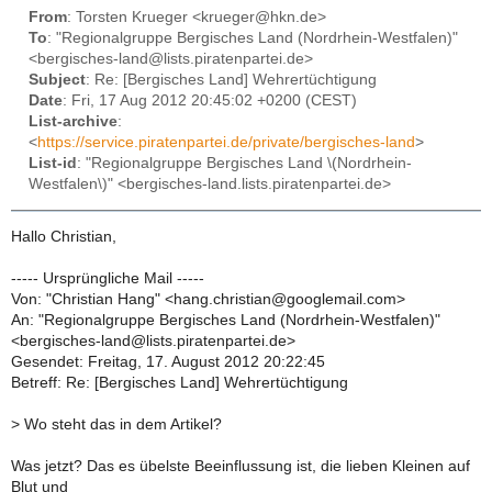
From
: Torsten Krueger <krueger@hkn.de>
To
: "Regionalgruppe Bergisches Land (Nordrhein-Westfalen)"
<bergisches-land@lists.piratenpartei.de>
Subject
: Re: [Bergisches Land] Wehrertüchtigung
Date
: Fri, 17 Aug 2012 20:45:02 +0200 (CEST)
List-archive
:
<
https://service.piratenpartei.de/private/bergisches-land
>
List-id
: "Regionalgruppe Bergisches Land \(Nordrhein-
Westfalen\)" <bergisches-land.lists.piratenpartei.de>
Hallo Christian,
----- Ursprüngliche Mail -----
Von: "Christian Hang" <hang.christian@googlemail.com>
An: "Regionalgruppe Bergisches Land (Nordrhein-Westfalen)"
<bergisches-land@lists.piratenpartei.de>
Gesendet: Freitag, 17. August 2012 20:22:45
Betreff: Re: [Bergisches Land] Wehrertüchtigung
>
Wo steht das in dem Artikel?
Was jetzt? Das es übelste Beeinflussung ist, die lieben Kleinen auf
Blut und