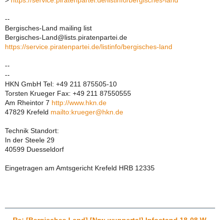
>
https://service.piratenpartei.de/listinfo/bergisches-land
--
Bergisches-Land mailing list
Bergisches-Land@lists.piratenpartei.de
https://service.piratenpartei.de/listinfo/bergisches-land
--
--
HKN GmbH Tel: +49 211 875505-10
Torsten Krueger Fax: +49 211 87550555
Am Rheintor 7
http://www.hkn.de
47829 Krefeld
mailto:krueger@hkn.de
Technik Standort:
In der Steele 29
40599 Duesseldorf
Eingetragen am Amtsgericht Krefeld HRB 12335