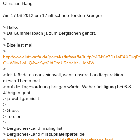
Christian Hang
Am 17.08.2012 um 17:58 schrieb Torsten Krueger:
>
Hallo,
>
Da Gummersbach ja zum Bergischen gehört...
>
>
Bitte lest mal
>
http://www.luftwaffe.de/portal/a/luftwaffe/!ut/p/c4/NYw7Ds
O--Wibv1wI_QJweSys2hfDraU5noehh-_IdMV/
>
>
Ich faände es ganz sinnvoll, wenn unsere Landtagsfraktion
dieses Thema mal
>
auf die Tagesordnung bringen würde. Wehertüchtigung bei 6-8
Jährigen geht
>
ja wohl gar nicht.
>
>
Gruss
>
Torsten
>
--
>
Bergisches-Land mailing list
>
Bergisches-Land@lists.piratenpartei.de