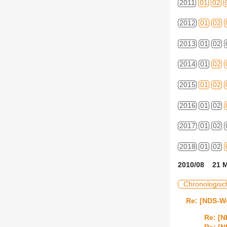
2011
01
02
2012
01
02
2013
01
02
2014
01
02
2015
01
02
2016
01
02
2017
01
02
2018
01
02
2010/08 21 M
Chronologisc
Re: [NDS-Wo
Re: [N