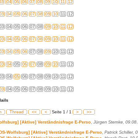
03
04
05
06
07
08
09
10
11
12
03
04
05
06
07
08
09
10
11
12
03
04
05
06
07
08
09
10
11
12
03
04
05
06
07
08
09
10
11
12
03
04
05
06
07
08
09
10
11
12
03
04
05
06
07
08
09
10
11
12
03
04
05
06
07
08
09
10
11
12
03
04
05
06
07
08
09
10
11
12
ails
h
Thread
<<
<
Seite 1 / 1
>
>>
lfsburg] [Aktive] Verständnisfrage E-Perso
,
Jürgen Stemke, 09.08
DS-Wolfsburg] [Aktive] Verständnisfrage E-Perso
,
Patrick Schiller,