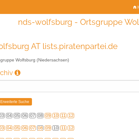
H
nds-wolfsburg - Ortsgruppe Wol
lfsburg AT lists.piratenpartei.de
gruppe Wolfsburg (Niedersachsen)
rchiv
03
04
05
06
07
08
09
10
11
12
03
04
05
06
07
08
09
10
11
12