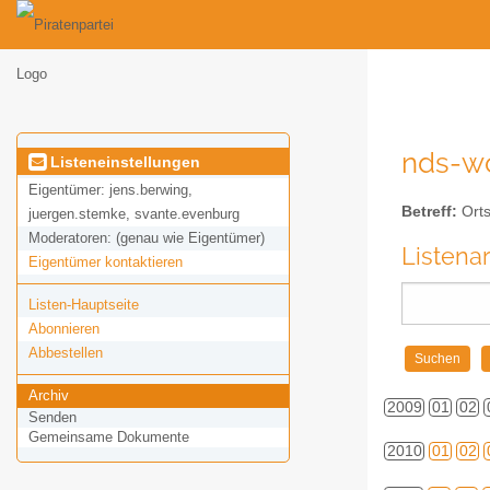
nds-wo
Listeneinstellungen
Eigentümer:
jens.berwing,
Betreff:
Orts
juergen.stemke, svante.evenburg
Moderatoren:
(genau wie Eigentümer)
Listena
Eigentümer kontaktieren
Listen-Hauptseite
Abonnieren
Abbestellen
Archiv
2009
01
02
Senden
Gemeinsame Dokumente
2010
01
02