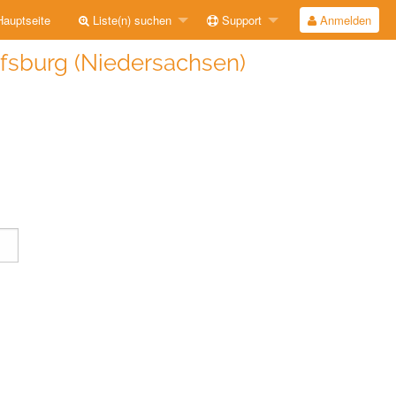
auptseite
Liste(n) suchen
Support
Anmelden
fsburg (Niedersachsen)