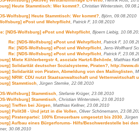
DS-Wolfsburg] [Aktive] Verständnisfrage E-Perso
,
Henrik Rost, 10.
burg] Heute Stammtisch: Wer kommt?
,
Christian Winterstein, 09.08
NDS-Wolfsburg] Heute Stammtisch: Wer kommt?
,
Björn, 09.08.2010
olfsburg] ePost und Wehrpflicht
,
Patrick F, 10.08.2010
e: [NDS-Wolfsburg] ePost und Wehrpflicht
,
Bjoern Liebig, 10.08.20
Re: [NDS-Wolfsburg] ePost und Wehrpflicht
,
Patrick F, 10.08.
Re: [NDS-Wolfsburg] ePost und Wehrpflicht
,
Jens-Wolfhard Sc
Re: [NDS-Wolfsburg] ePost und Wehrpflicht
,
Patrick F, 23.08.
urg] Miete Köhlerbergstr 4, asoziale Hartz4-Behörde
,
Matthias Kel
urg] Solidarität deutscher Sozialsysteme, Piraten?, http://www.di
urg] Solidarität von Piraten, Abmeldung von den Mailinglisten
,
M
urg] NRW: CDU nutzt Staatsanwaltschaft und Vetternwirtschaft 
burg] Stammtisch
,
Jürgen Stemke, 22.08.2010
NDS-Wolfsburg] Stammtisch
,
Stefanie Krüger, 23.08.2010
NDS-Wolfsburg] Stammtisch
,
Christian Winterstein, 23.08.2010
urg] Treffen bei Jürgen
,
Matthias Kellner, 23.08.2010
rg] Polit38 - Und jetzt in die Vollen
,
Oliver Schönemann, 23.08.20
urg] Piratenpartei: 100% Erneuerbare umgesetzt bis 2030
,
Jürgen
urg] Aufbau eines Bürgerforums- Hilfs/Beschwerdestelle bei den P
lner, 30.08.2010