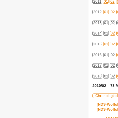
2011
01
02
2012
01
02
2013
01
02
2014
01
02
2015
01
02
2016
01
02
2017
01
02
2018
01
02
2010/02 73 M
Chronologisc
[NDS-Wolfsb
[NDS-Wolfs