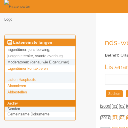
nds-wo
Listeneinstellungen
Eigentümer:
jens.berwing,
Betreff:
Orts
juergen.stemke, svante.evenburg
Moderatoren:
(genau wie Eigentümer)
Listena
Eigentümer kontaktieren
Listen-Hauptseite
Abonnieren
Abbestellen
Archiv
2009
01
02
Senden
Gemeinsame Dokumente
2010
01
02