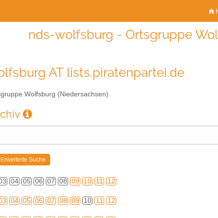
H
nds-wolfsburg - Ortsgruppe Wol
lfsburg AT lists.piratenpartei.de
gruppe Wolfsburg (Niedersachsen)
rchiv
03
04
05
06
07
08
09
10
11
12
03
04
05
06
07
08
09
10
11
12