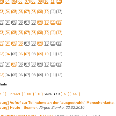
03
04
05
06
07
08
09
10
11
12
03
04
05
06
07
08
09
10
11
12
03
04
05
06
07
08
09
10
11
12
03
04
05
06
07
08
09
10
11
12
03
04
05
06
07
08
09
10
11
12
03
04
05
06
07
08
09
10
11
12
03
04
05
06
07
08
09
10
11
12
03
04
05
06
07
08
09
10
11
12
ails
h
Thread
<<
<
Seite 3 / 3
>
>>
urg] Aufruf zur Teilnahme an der "ausgestrahlt" Menschenkette
,
burg] Heute - Beamer
,
Jürgen Stemke, 22.02.2010