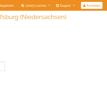
auptseite
Liste(n) suchen
Support
Anmelden
fsburg (Niedersachsen)