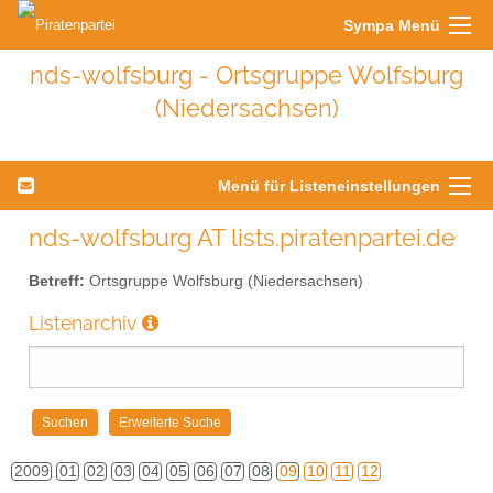
Sympa Menü
nds-wolfsburg - Ortsgruppe Wolfsburg
(Niedersachsen)
Menü für Listeneinstellungen
nds-wolfsburg AT lists.piratenpartei.de
Betreff:
Ortsgruppe Wolfsburg (Niedersachsen)
Listenarchiv
2009
01
02
03
04
05
06
07
08
09
10
11
12