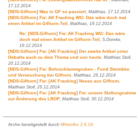
17.12.2014
[NDS-Gifhorn] Was in GF so passiert
,
Matthias, 17.12.2014
[NDS-Gifhorn] Fw: AK Fracking WG: Das wäre doch mal
einen Artikel im Gifhorn-Teil
,
Matthias, 19.12.2014
Re: [NDS-Gifhorn] Fw: AK Fracking WG: Das wäre
doch mal einen Artikel im Gifhorn-Teil
,
S.Domke,
19.12.2014
[NDS-Gifhorn] Fw: [AK Fracking] Der zweite Artikel unter
Debatte auch zu dem Thema und von heute
,
Matthias Stoll,
20.12.2014
[NDS-Gifhorn] Fw: Bohrschlammgruben - Fund Steimbke
und Verseuchung bei Gifhorn
,
Matthias, 25.12.2014
[NDS-Gifhorn] Fw: [AK Fracking] Neues aus Gifhorn
,
Matthias Stoll, 25.12.2014
[NDS-Gifhorn] Fw: [AK Fracking] Fw: unsere Stellungnahme
zur Änderung des LROP
,
Matthias Stoll, 30.12.2014
Archiv bereitgestellt durch
MHonArc 2.6.19
.