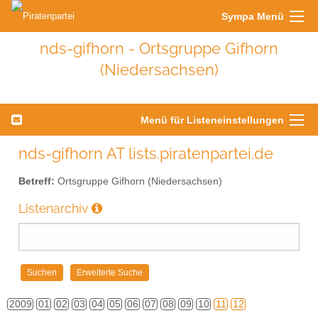
Sympa Menü
nds-gifhorn - Ortsgruppe Gifhorn
(Niedersachsen)
Menü für Listeneinstellungen
nds-gifhorn AT lists.piratenpartei.de
Betreff:
Ortsgruppe Gifhorn (Niedersachsen)
Listenarchiv
2009
01
02
03
04
05
06
07
08
09
10
11
12