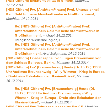
[NDS-Gifhorn] Elekrtomobilität in Gifhorn
,
Matthias,
12.12.2014
[NDS-Gifhorn] Fw: [AntiAtomPiraten] Fwd: Unterzeichne!
Kein Geld für neue Atomkraftwerke in Großbritannien!
,
Matthias, 14.12.2014
Re: [NDS-Gifhorn] Fw: [AntiAtomPiraten] Fwd:
Unterzeichne! Kein Geld für neue Atomkraftwerke in
Großbritannien!
,
michael, 14.12.2014
<Mögliche Wiederholung(en)>
Re: [NDS-Gifhorn] Fw: [AntiAtomPiraten] Fwd:
Unterzeichne! Kein Geld für neue Atomkraftwerke in
Großbritannien!
,
Axel Seligmann, 14.12.2014
[NDS-Gifhorn] Friedensappell von Eugen Drewermann vor
dem Schloss Bellevue, Berlin,
,
Matthias, 16.12.2014
[NDS-Gifhorn] Fw: [Braunschweig] Heute (Di. 16.12.) 19:00
Uhr Audimax Braunschweig - Willy Wimmer - Krieg in Europa
- Droht eine Eskalation der Ukraine-Krise?
,
Matthias,
16.12.2014
Re: [NDS-Gifhorn] Fw: [Braunschweig] Heute (Di.
16.12.) 19:00 Uhr Audimax Braunschweig - Willy
Wimmer - Krieg in Europa - Droht eine Eskalation der
Ukraine-Krise?
,
michael, 17.12.2014
[NDS-Gifhorn] Fw: Zeitungsausschnitte Rat GF
,
Matthias,