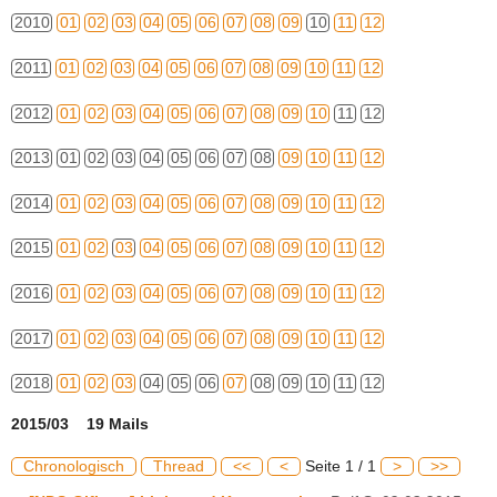
2010
01
02
03
04
05
06
07
08
09
10
11
12
2011
01
02
03
04
05
06
07
08
09
10
11
12
2012
01
02
03
04
05
06
07
08
09
10
11
12
2013
01
02
03
04
05
06
07
08
09
10
11
12
2014
01
02
03
04
05
06
07
08
09
10
11
12
2015
01
02
03
04
05
06
07
08
09
10
11
12
2016
01
02
03
04
05
06
07
08
09
10
11
12
2017
01
02
03
04
05
06
07
08
09
10
11
12
2018
01
02
03
04
05
06
07
08
09
10
11
12
2015/03 19 Mails
Chronologisch
Thread
<<
<
Seite 1 / 1
>
>>