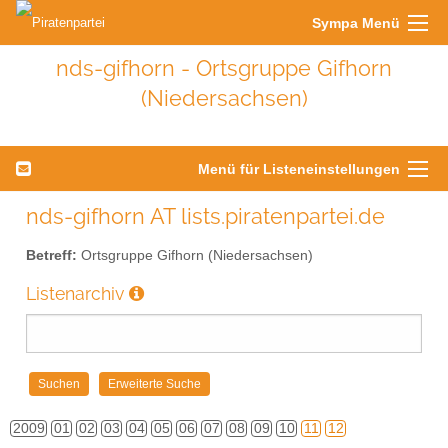
Sympa Menü
nds-gifhorn - Ortsgruppe Gifhorn
(Niedersachsen)
Menü für Listeneinstellungen
nds-gifhorn AT lists.piratenpartei.de
Betreff:
Ortsgruppe Gifhorn (Niedersachsen)
Listenarchiv
2009
01
02
03
04
05
06
07
08
09
10
11
12