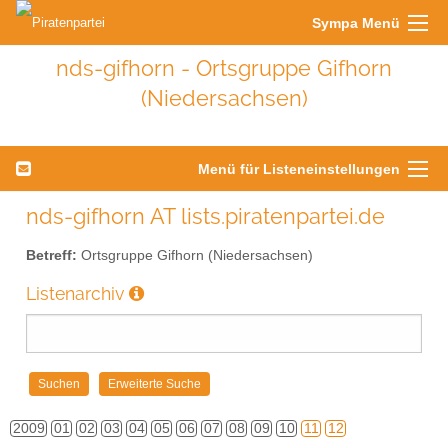
Sympa Menü
nds-gifhorn - Ortsgruppe Gifhorn
(Niedersachsen)
Menü für Listeneinstellungen
nds-gifhorn AT lists.piratenpartei.de
Betreff:
Ortsgruppe Gifhorn (Niedersachsen)
Listenarchiv
2009
01
02
03
04
05
06
07
08
09
10
11
12