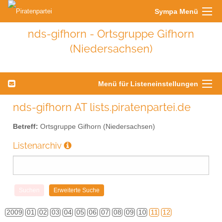
Sympa Menü
nds-gifhorn - Ortsgruppe Gifhorn
(Niedersachsen)
Menü für Listeneinstellungen
nds-gifhorn AT lists.piratenpartei.de
Betreff:
Ortsgruppe Gifhorn (Niedersachsen)
Listenarchiv
2009
01
02
03
04
05
06
07
08
09
10
11
12