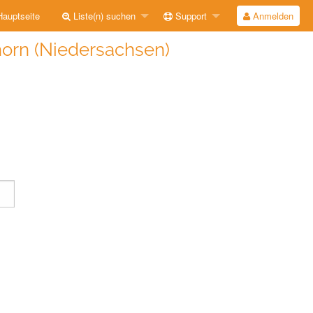
auptseite
Liste(n) suchen
Support
Anmelden
horn (Niedersachsen)