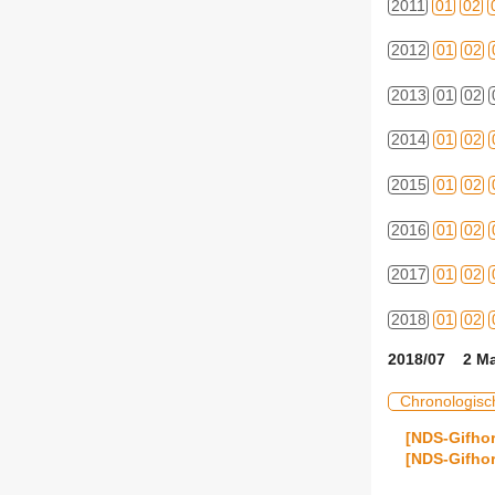
2011
01
02
2012
01
02
2013
01
02
2014
01
02
2015
01
02
2016
01
02
2017
01
02
2018
01
02
2018/07 2 Ma
Chronologisc
[NDS-Gifhor
[NDS-Gifhor