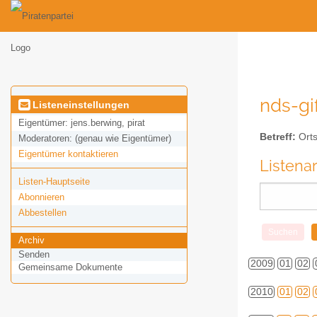
nds-gif
Listeneinstellungen
Eigentümer:
jens.berwing, pirat
Betreff:
Orts
Moderatoren:
(genau wie Eigentümer)
Eigentümer kontaktieren
Listena
Listen-Hauptseite
Abonnieren
Abbestellen
Archiv
Senden
2009
01
02
Gemeinsame Dokumente
2010
01
02