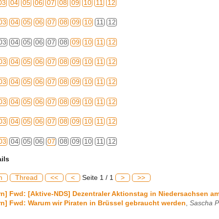
03
04
05
06
07
08
09
10
11
12
03
04
05
06
07
08
09
10
11
12
03
04
05
06
07
08
09
10
11
12
03
04
05
06
07
08
09
10
11
12
03
04
05
06
07
08
09
10
11
12
03
04
05
06
07
08
09
10
11
12
03
04
05
06
07
08
09
10
11
12
03
04
05
06
07
08
09
10
11
12
ils
h
Thread
<<
<
Seite 1 / 1
>
>>
n] Fwd: [Aktive-NDS] Dezentraler Aktionstag in Niedersachsen am
n] Fwd: Warum wir Piraten in Brüssel gebraucht werden
,
Sascha P