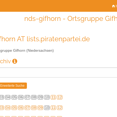
H
nds-gifhorn - Ortsgruppe Gif
horn AT lists.piratenpartei.de
gruppe Gifhorn (Niedersachsen)
rchiv
03
04
05
06
07
08
09
10
11
12
03
04
05
06
07
08
09
10
11
12