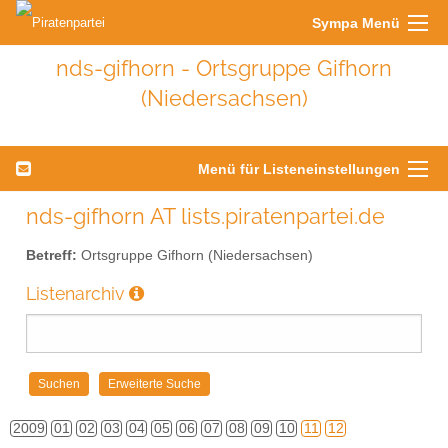
Sympa Menü
nds-gifhorn - Ortsgruppe Gifhorn
(Niedersachsen)
Menü für Listeneinstellungen
nds-gifhorn AT lists.piratenpartei.de
Betreff:
Ortsgruppe Gifhorn (Niedersachsen)
Listenarchiv
2009
01
02
03
04
05
06
07
08
09
10
11
12