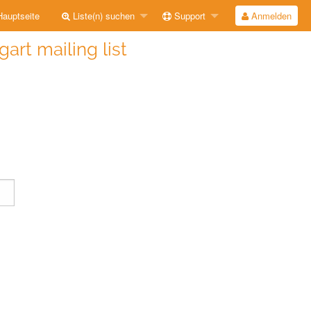
auptseite
Liste(n) suchen
Support
Anmelden
gart mailing list