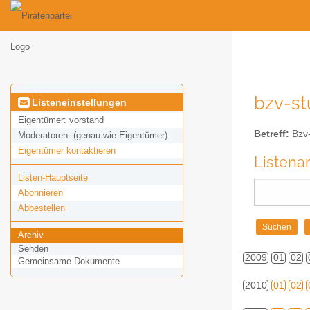
bzv-stu
Listeneinstellungen
Eigentümer:
vorstand
Betreff:
Bzv-s
Moderatoren:
(genau wie Eigentümer)
Eigentümer kontaktieren
Listena
Listen-Hauptseite
Abonnieren
Abbestellen
Archiv
Senden
2009
01
02
Gemeinsame Dokumente
2010
01
02