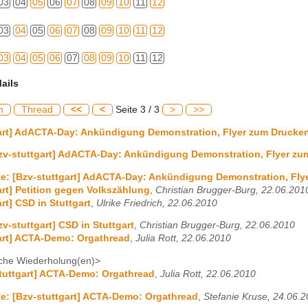
03
04
05
06
07
08
09
10
11
12
03
04
05
06
07
08
09
10
11
12
03
04
05
06
07
08
09
10
11
12
ails
h
Thread
<<
<
Seite 3 / 3
>
>>
gart] AdACTA-Day: Ankündigung Demonstration, Flyer zum Drucke
zv-stuttgart] AdACTA-Day: Ankündigung Demonstration, Flyer zu
e: [Bzv-stuttgart] AdACTA-Day: Ankündigung Demonstration, Fly
art] Petition gegen Volkszählung
,
Christian Brugger-Burg, 22.06.201
rt] CSD in Stuttgart
,
Ulrike Friedrich, 22.06.2010
zv-stuttgart] CSD in Stuttgart
,
Christian Brugger-Burg, 22.06.2010
art] ACTA-Demo: Orgathread
,
Julia Rott, 22.06.2010
che Wiederholung(en)>
tuttgart] ACTA-Demo: Orgathread
,
Julia Rott, 22.06.2010
e: [Bzv-stuttgart] ACTA-Demo: Orgathread
,
Stefanie Kruse, 24.06.