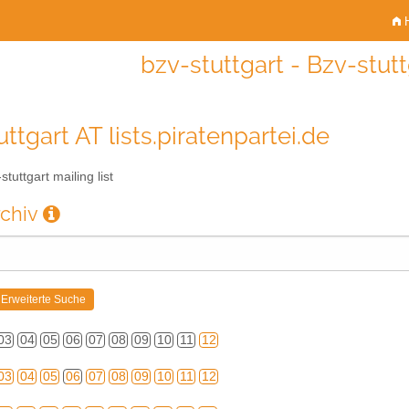
H
bzv-stuttgart - Bzv-stutt
ttgart AT lists.piratenpartei.de
tuttgart mailing list
rchiv
03
04
05
06
07
08
09
10
11
12
03
04
05
06
07
08
09
10
11
12