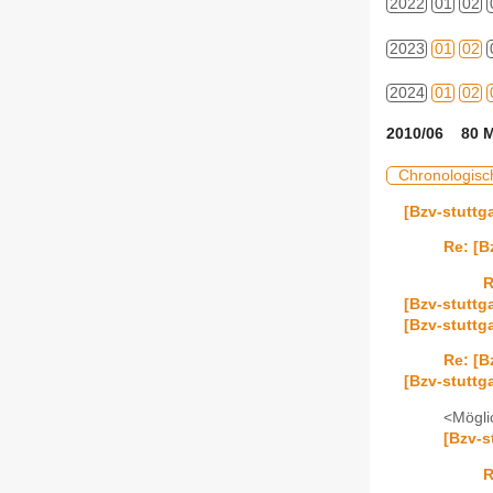
2022
01
02
2023
01
02
2024
01
02
2010/06 80 M
Chronologisc
[Bzv-stutt
Re: [B
R
[Bzv-stuttg
[Bzv-stuttga
Re: [B
[Bzv-stuttg
<Mögli
[Bzv-s
R