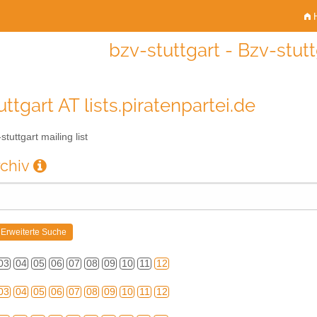
H
bzv-stuttgart - Bzv-stutt
ttgart AT lists.piratenpartei.de
tuttgart mailing list
rchiv
03
04
05
06
07
08
09
10
11
12
03
04
05
06
07
08
09
10
11
12