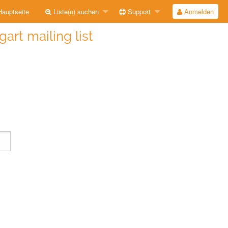
auptseite
Liste(n) suchen
Support
Anmelden
gart mailing list