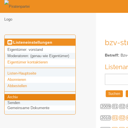
bzv-stu
Listeneinstellungen
Eigentümer:
vorstand
Betreff:
Bzv-s
Moderatoren:
(genau wie Eigentümer)
Eigentümer kontaktieren
Listena
Listen-Hauptseite
Abonnieren
Abbestellen
Archiv
Senden
2009
01
02
Gemeinsame Dokumente
2010
01
02