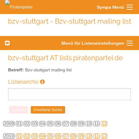
Sympa Menü
bzv-stuttgart - Bzv-stuttgart mailing list
Menü für Listeneinstellungen
bzv-stuttgart AT lists.piratenpartei.de
Betreff:
Bzv-stuttgart mailing list
Listenarchiv
2009
01
02
03
04
05
06
07
08
09
10
11
12
2010
01
02
03
04
05
06
07
08
09
10
11
12