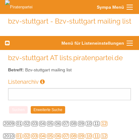
Sympa Menü
bzv-stuttgart - Bzv-stuttgart mailing list
Menü für Listeneinstellungen
bzv-stuttgart AT lists.piratenpartei.de
Betreff:
Bzv-stuttgart mailing list
Listenarchiv
2009
01
02
03
04
05
06
07
08
09
10
11
12
2010
01
02
03
04
05
06
07
08
09
10
11
12