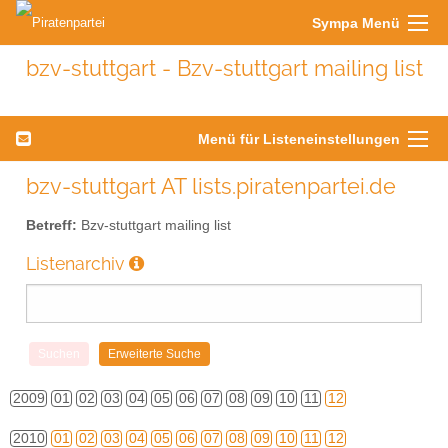
Sympa Menü
bzv-stuttgart - Bzv-stuttgart mailing list
Menü für Listeneinstellungen
bzv-stuttgart AT lists.piratenpartei.de
Betreff:
Bzv-stuttgart mailing list
Listenarchiv
2009
01
02
03
04
05
06
07
08
09
10
11
12
2010
01
02
03
04
05
06
07
08
09
10
11
12