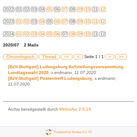
2022
01
02
03
04
05
06
07
08
09
10
11
12
2023
01
02
03
04
05
06
07
08
09
10
11
12
2024
01
02
03
04
05
06
07
08
09
10
11
12
2020/07 2 Mails
Chronologisch
Thread
<<
<
Seite 1 / 1
>
>>
[BzV-Stuttgart] Ludwigsburg Aufstellungsversammlung
Landtagswahl 2020
,
s.erdmann, 11.07.2020
[BzV-Stuttgart] Piratentreff Ludwigsburg
,
s.erdmann,
11.07.2020
Archiv bereitgestellt durch
MHonArc 2.6.19
.
Powered by Sympa 6.2.70