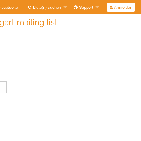
auptseite
Liste(n) suchen
Support
Anmelden
gart mailing list