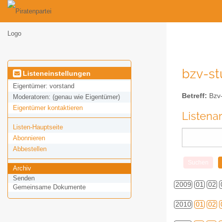
bzv-stu
Listeneinstellungen
Eigentümer:
vorstand
Betreff:
Bzv-s
Moderatoren:
(genau wie Eigentümer)
Eigentümer kontaktieren
Listena
Listen-Hauptseite
Abonnieren
Abbestellen
Archiv
Senden
2009
01
02
Gemeinsame Dokumente
2010
01
02