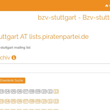
H
bzv-stuttgart - Bzv-stutt
ttgart AT lists.piratenpartei.de
tuttgart mailing list
rchiv
03
04
05
06
07
08
09
10
11
12
03
04
05
06
07
08
09
10
11
12