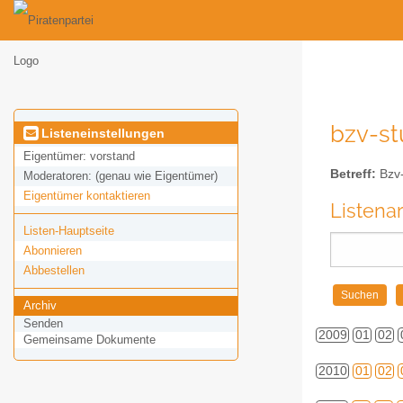
bzv-stu
Listeneinstellungen
Eigentümer:
vorstand
Betreff:
Bzv-s
Moderatoren:
(genau wie Eigentümer)
Eigentümer kontaktieren
Listena
Listen-Hauptseite
Abonnieren
Abbestellen
Archiv
Senden
2009
01
02
Gemeinsame Dokumente
2010
01
02