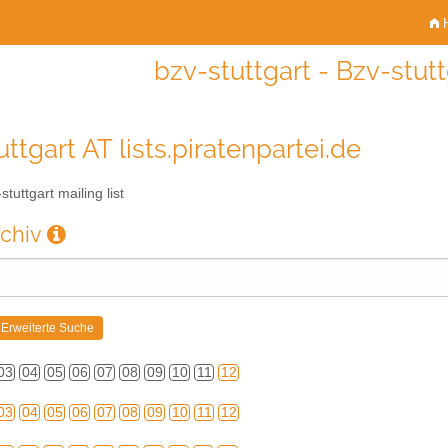
H
bzv-stuttgart - Bzv-stutt
ttgart AT lists.piratenpartei.de
tuttgart mailing list
rchiv
03
04
05
06
07
08
09
10
11
12
03
04
05
06
07
08
09
10
11
12