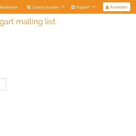
auptseite
Liste(n) suchen
Support
Anmelden
gart mailing list