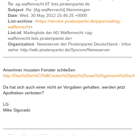
To
: ag-waffenrecht AT lists.piratenpartei.de
Subject
: Re: [Ag-waffenrecht] Memmingen
Date
: Wed, 30 May 2012 15:46:25 +0000
List-archive
: <
https://service.piratenpartei.de/pipermail/ag-
waffenrecht
>
List-id
: Mailingliste der AG Waffenrecht <ag-
waffenrecht.lists.piratenpartei.de>
Organization
: Newsserver der Piratenpartei Deutschland - Infos
siehe: http://wiki.piratenpartei.de/Syncom/Newsserver
Anwohner mussten Fenster schließen
http://Das%20m%C3%BCssten%20jetzt%20zwei%20getrennt%20
Da hat sich auch einer nicht an Vorgaben gehalten, werden jetzt
Apotheken verboten?
LG
Mike Sigurado