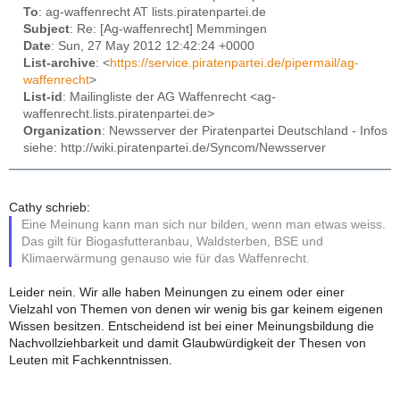
To
: ag-waffenrecht AT lists.piratenpartei.de
Subject
: Re: [Ag-waffenrecht] Memmingen
Date
: Sun, 27 May 2012 12:42:24 +0000
List-archive
: <
https://service.piratenpartei.de/pipermail/ag-
waffenrecht
>
List-id
: Mailingliste der AG Waffenrecht <ag-
waffenrecht.lists.piratenpartei.de>
Organization
: Newsserver der Piratenpartei Deutschland - Infos
siehe: http://wiki.piratenpartei.de/Syncom/Newsserver
Cathy schrieb:
Eine Meinung kann man sich nur bilden, wenn man etwas weiss.
Das gilt für Biogasfutteranbau, Waldsterben, BSE und
Klimaerwärmung genauso wie für das Waffenrecht.
Leider nein. Wir alle haben Meinungen zu einem oder einer
Vielzahl von Themen von denen wir wenig bis gar keinem eigenen
Wissen besitzen. Entscheidend ist bei einer Meinungsbildung die
Nachvollziehbarkeit und damit Glaubwürdigkeit der Thesen von
Leuten mit Fachkenntnissen.