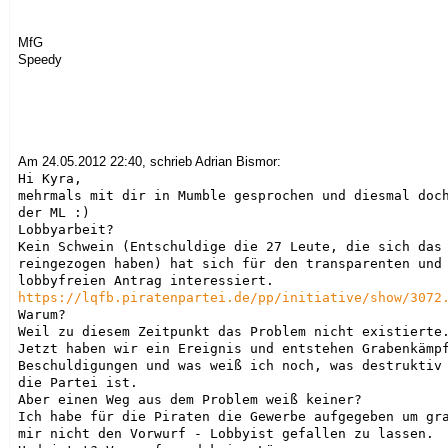
MfG
Speedy
Am 24.05.2012 22:40, schrieb Adrian Bismor:
Hi Kyra,

mehrmals mit dir in Mumble gesprochen und diesmal doch
der ML :)

Lobbyarbeit?

Kein Schwein (Entschuldige die 27 Leute, die sich das 
reingezogen haben) hat sich für den transparenten und 
https://lqfb.piratenpartei.de/pp/initiative/show/3072
Warum?

Weil zu diesem Zeitpunkt das Problem nicht existierte.
Jetzt haben wir ein Ereignis und entstehen Grabenkämpf
Beschuldigungen und was weiß ich noch, was destruktiv 
die Partei ist.

Aber einen Weg aus dem Problem weiß keiner?

Ich habe für die Piraten die Gewerbe aufgegeben um gra
mir nicht den Vorwurf - Lobbyist gefallen zu lassen.
