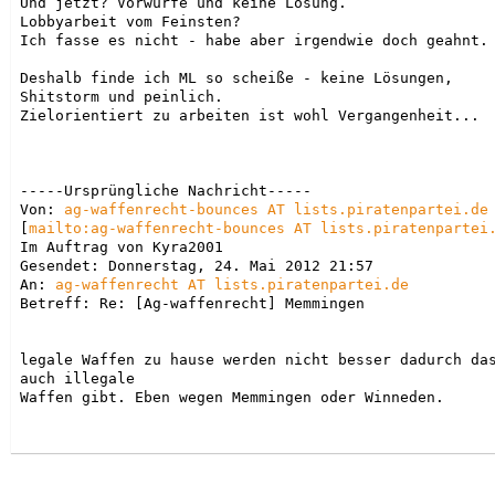
Und jetzt? Vorwurfe und keine Lösung.

Lobbyarbeit vom Feinsten?

Ich fasse es nicht - habe aber irgendwie doch geahnt.

Deshalb finde ich ML so scheiße - keine Lösungen, 
Shitstorm und peinlich.

Zielorientiert zu arbeiten ist wohl Vergangenheit...

-----Ursprüngliche Nachricht-----

Von: 
ag-waffenrecht-bounces AT lists.piratenpartei.de
[
mailto:ag-waffenrecht-bounces AT lists.piratenpartei
Im Auftrag von Kyra2001

Gesendet: Donnerstag, 24. Mai 2012 21:57

An: 
ag-waffenrecht AT lists.piratenpartei.de
Betreff: Re: [Ag-waffenrecht] Memmingen

legale Waffen zu hause werden nicht besser dadurch das
auch illegale 
