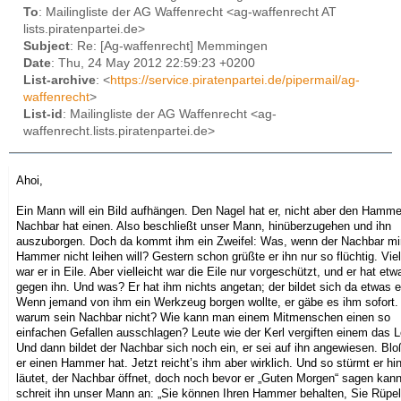
To
: Mailingliste der AG Waffenrecht <ag-waffenrecht AT
lists.piratenpartei.de>
Subject
: Re: [Ag-waffenrecht] Memmingen
Date
: Thu, 24 May 2012 22:59:23 +0200
List-archive
: <
https://service.piratenpartei.de/pipermail/ag-
waffenrecht
>
List-id
: Mailingliste der AG Waffenrecht <ag-
waffenrecht.lists.piratenpartei.de>
Ahoi,
Ein Mann will ein Bild aufhängen. Den Nagel hat er, nicht aber den Hamme
Nachbar hat einen. Also beschließt unser Mann, hinüberzugehen und ihn
auszuborgen. Doch da kommt ihm ein Zweifel: Was, wenn der Nachbar mi
Hammer nicht leihen will? Gestern schon grüßte er ihn nur so flüchtig. Viel
war er in Eile. Aber vielleicht war die Eile nur vorgeschützt, und er hat etw
gegen ihn. Und was? Er hat ihm nichts angetan; der bildet sich da etwas e
Wenn jemand von ihm ein Werkzeug borgen wollte, er gäbe es ihm sofort.
warum sein Nachbar nicht? Wie kann man einem Mitmenschen einen so
einfachen Gefallen ausschlagen? Leute wie der Kerl vergiften einem das 
Und dann bildet der Nachbar sich noch ein, er sei auf ihn angewiesen. Blo
er einen Hammer hat. Jetzt reicht’s ihm aber wirklich. Und so stürmt er hi
läutet, der Nachbar öffnet, doch noch bevor er „Guten Morgen“ sagen kann
schreit ihn unser Mann an: „Sie können Ihren Hammer behalten, Sie Rüpel