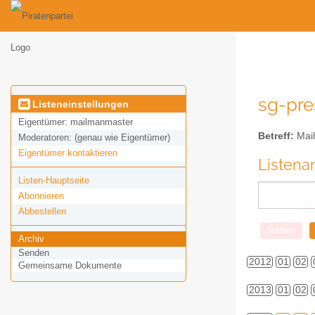
sg-pre
Listeneinstellungen
Eigentümer:
mailmanmaster
Betreff:
Mail
Moderatoren:
(genau wie Eigentümer)
Eigentümer kontaktieren
Listena
Listen-Hauptseite
Abonnieren
Abbestellen
Archiv
Senden
2012
01
02
Gemeinsame Dokumente
2013
01
02