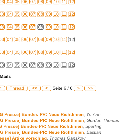
03
04
05
06
07
08
09
10
11
12
03
04
05
06
07
08
09
10
11
12
03
04
05
06
07
08
09
10
11
12
03
04
05
06
07
08
09
10
11
12
03
04
05
06
07
08
09
10
11
12
03
04
05
06
07
08
09
10
11
12
Mails
h
Thread
<<
<
Seite 6 / 6
>
>>
G Presse] Bundes-PR: Neue Richtlinien
,
Ys-Ann
G Presse] Bundes-PR: Neue Richtlinien
,
Gordon Thomas
G Presse] Bundes-PR: Neue Richtlinien
,
Sperling
G Presse] Bundes-PR: Neue Richtlinien
,
Bastian
esse] Artikelvorschlag
,
Thomas Ganskow