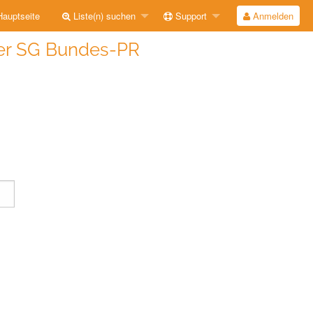
auptseite
Liste(n) suchen
Support
Anmelden
 der SG Bundes-PR