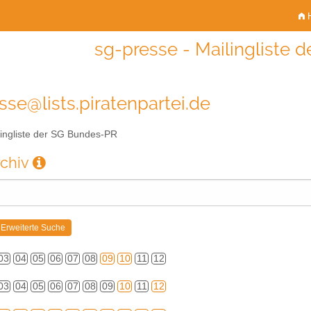
H
sg-presse - Mailingliste
sse@lists.piratenpartei.de
ingliste der SG Bundes-PR
rchiv
03
04
05
06
07
08
09
10
11
12
03
04
05
06
07
08
09
10
11
12