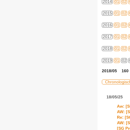
2014
01
02
2015
01
02
2016
01
02
2017
01
02
2018
01
02
2019
01
02
2018/05 160 
Chronologisc
18/05/25
Aw: [S
AW: [S
Re: [S
AW: [S
[SG Pr