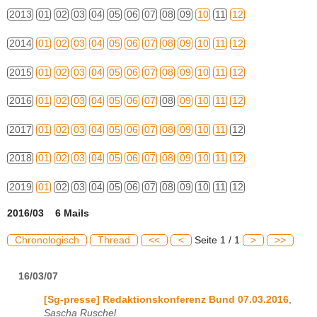
2013
01
02
03
04
05
06
07
08
09
10
11
12
2014
01
02
03
04
05
06
07
08
09
10
11
12
2015
01
02
03
04
05
06
07
08
09
10
11
12
2016
01
02
03
04
05
06
07
08
09
10
11
12
2017
01
02
03
04
05
06
07
08
09
10
11
12
2018
01
02
03
04
05
06
07
08
09
10
11
12
2019
01
02
03
04
05
06
07
08
09
10
11
12
2016/03 6 Mails
Chronologisch
Thread
<<
<
Seite 1 / 1
>
>>
16/03/07
[Sg-presse] Redaktionskonferenz Bund 07.03.2016
,
Sascha Ruschel