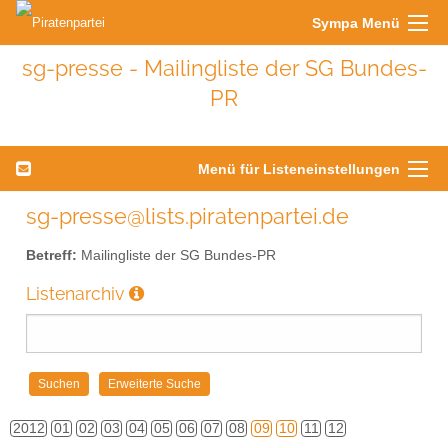
Sympa Menü
sg-presse - Mailingliste der SG Bundes-
PR
Menü für Listeneinstellungen
sg-presse@lists.piratenpartei.de
Betreff:
Mailingliste der SG Bundes-PR
Listenarchiv
2012
01
02
03
04
05
06
07
08
09
10
11
12