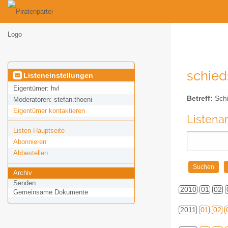
schied
Listeneinstellungen
Eigentümer:
hvl
Betreff:
Schi
Moderatoren:
stefan.thoeni
Eigentümer kontaktieren
Listena
Listen-Hauptseite
Abonnieren
Abbestellen
Archiv
Senden
2010
01
02
Gemeinsame Dokumente
2011
01
02