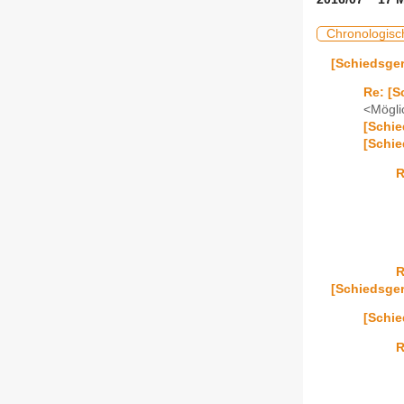
Chronologisc
[Schiedsge
Re: [
<Mögli
[Schi
[Schi
R
R
[Schiedsge
[Schie
R