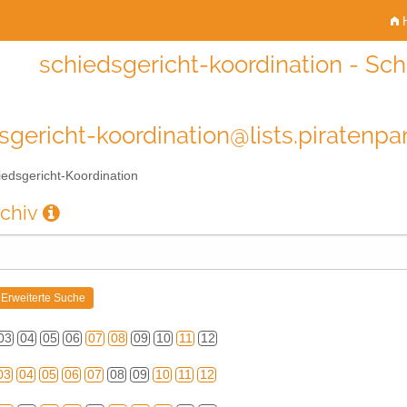
H
schiedsgericht-koordination - Sch
sgericht-koordination@lists.piratenpar
edsgericht-Koordination
rchiv
03
04
05
06
07
08
09
10
11
12
03
04
05
06
07
08
09
10
11
12