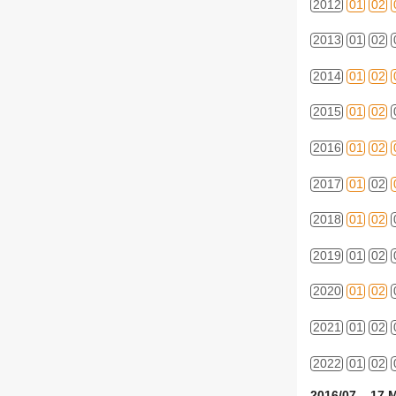
2012
01
02
2013
01
02
2014
01
02
2015
01
02
2016
01
02
2017
01
02
2018
01
02
2019
01
02
2020
01
02
2021
01
02
2022
01
02
2016/07 17 M