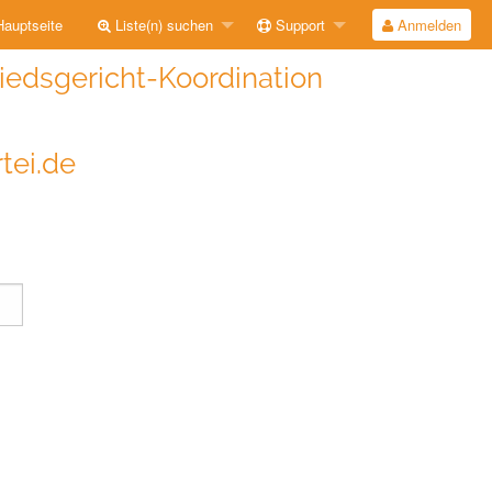
auptseite
Liste(n) suchen
Support
Anmelden
iedsgericht-Koordination
tei.de