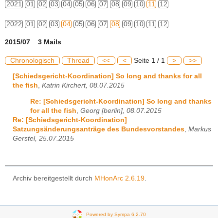
2021
01
02
03
04
05
06
07
08
09
10
11
12
2022
01
02
03
04
05
06
07
08
09
10
11
12
2015/07 3 Mails
Chronologisch
Thread
<<
<
Seite 1 / 1
>
>>
[Schiedsgericht-Koordination] So long and thanks for all
the fish
,
Katrin Kirchert, 08.07.2015
Re: [Schiedsgericht-Koordination] So long and thanks
for all the fish
,
Georg [berlin], 08.07.2015
Re: [Schiedsgericht-Koordination]
Satzungsänderungsanträge des Bundesvorstandes
,
Markus
Gerstel, 25.07.2015
Archiv bereitgestellt durch
MHonArc 2.6.19
.
Powered by Sympa 6.2.70