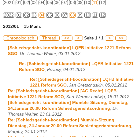
2021
01
02
03
04
05
06
07
08
09
10
11
12
2022
01
02
03
04
05
06
07
08
09
10
11
12
2012/01 15 Mails
Chronologisch
Thread
<<
<
Seite 1 / 1
>
>>
[Schiedsgericht-koordination] LQFB Initiative 1221 Reform
SGO
,
Dr. Thomas Walter, 03.01.2012
Re: [Schiedsgericht-koordination] LQFB Initiative 1221
Reform SGO
,
Privacy, 04.01.2012
Re: [Schiedsgericht-koordination] LQFB Initiative
1221 Reform SGO
,
Jan Gretschuskin, 05.01.2012
Re: [Schiedsgericht-koordination] [AG Recht] LQFB
Initiative 1221 Reform SGO
,
Karl-Werner Ludwig, 15.01.2012
[Schiedsgericht-koordination] Mumble-Sitzung, Dienstag,
24.Januar 20.00 Reform Schiedsgerichtsordnung
,
Dr.
Thomas Walter, 23.01.2012
Re: [Schiedsgericht-koordination] Mumble-Sitzung,
Dienstag, 24.Januar 20.00 Reform Schiedsgerichtsordnung
,
Morphy, 24.01.2012