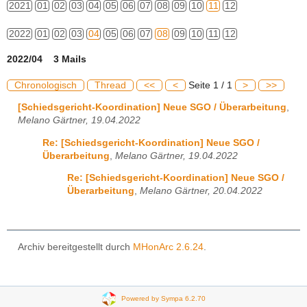
2021
01
02
03
04
05
06
07
08
09
10
11
12
2022
01
02
03
04
05
06
07
08
09
10
11
12
2022/04 3 Mails
Chronologisch
Thread
<<
<
Seite 1 / 1
>
>>
[Schiedsgericht-Koordination] Neue SGO / Überarbeitung
,
Melano Gärtner, 19.04.2022
Re: [Schiedsgericht-Koordination] Neue SGO /
Überarbeitung
,
Melano Gärtner, 19.04.2022
Re: [Schiedsgericht-Koordination] Neue SGO /
Überarbeitung
,
Melano Gärtner, 20.04.2022
Archiv bereitgestellt durch
MHonArc 2.6.24
.
Powered by Sympa 6.2.70