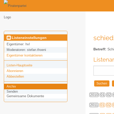
schied
Listeneinstellungen
Eigentümer:
hvl
Betreff:
Schi
Moderatoren:
stefan.thoeni
Eigentümer kontaktieren
Listena
Listen-Hauptseite
Abonnieren
Abbestellen
Archiv
Senden
2010
01
02
Gemeinsame Dokumente
2011
01
02