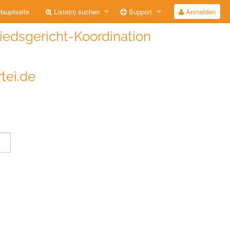
auptseite
Liste(n) suchen
Support
Anmelden
iedsgericht-Koordination
tei.de