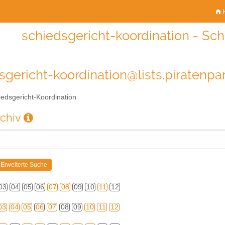
H
schiedsgericht-koordination - Sch
sgericht-koordination@lists.piratenpar
edsgericht-Koordination
rchiv
03
04
05
06
07
08
09
10
11
12
03
04
05
06
07
08
09
10
11
12