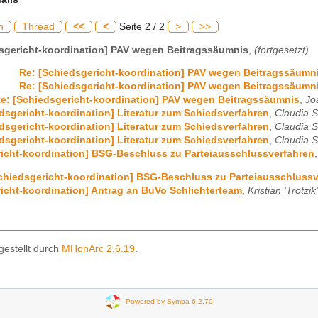
h
Thread
<<
<
Seite 2 / 2
>
>>
sgericht-koordination] PAV wegen Beitragssäumnis
,
(fortgesetzt)
Re: [Schiedsgericht-koordination] PAV wegen Beitragssäumn
Re: [Schiedsgericht-koordination] PAV wegen Beitragssäumn
e: [Schiedsgericht-koordination] PAV wegen Beitragssäumnis
,
Jo
dsgericht-koordination] Literatur zum Schiedsverfahren
,
Claudia S
dsgericht-koordination] Literatur zum Schiedsverfahren
,
Claudia S
dsgericht-koordination] Literatur zum Schiedsverfahren
,
Claudia S
icht-koordination] BSG-Beschluss zu Parteiausschlussverfahren
chiedsgericht-koordination] BSG-Beschluss zu Parteiausschlussv
icht-koordination] Antrag an BuVo Schlichterteam
,
Kristian 'Trotzi
gestellt durch
MHonArc 2.6.19
.
Powered by Sympa 6.2.70