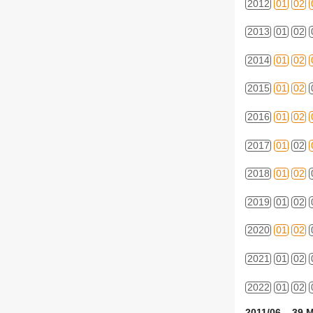
2012
01
02
2013
01
02
2014
01
02
2015
01
02
2016
01
02
2017
01
02
2018
01
02
2019
01
02
2020
01
02
2021
01
02
2022
01
02
2011/06 39 M