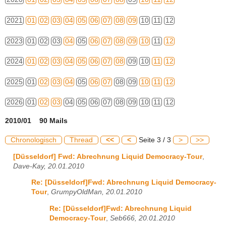
2021
01
02
03
04
05
06
07
08
09
10
11
12
2023
01
02
03
04
05
06
07
08
09
10
11
12
2024
01
02
03
04
05
06
07
08
09
10
11
12
2025
01
02
03
04
05
06
07
08
09
10
11
12
2026
01
02
03
04
05
06
07
08
09
10
11
12
2010/01 90 Mails
Chronologisch
Thread
<<
<
Seite 3 / 3
>
>>
[Düsseldorf] Fwd: Abrechnung Liquid Democracy-Tour
,
Dave-Kay, 20.01.2010
Re: [Düsseldorf]Fwd: Abrechnung Liquid Democracy-
Tour
,
GrumpyOldMan, 20.01.2010
Re: [Düsseldorf]Fwd: Abrechnung Liquid
Democracy-Tour
,
Seb666, 20.01.2010