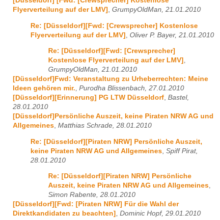
[Düsseldorf] [Fwd: [Crewsprecher] Kostenlose
Flyerverteilung auf der LMV]
,
GrumpyOldMan, 21.01.2010
Re: [Düsseldorf][Fwd: [Crewsprecher] Kostenlose
Flyerverteilung auf der LMV]
,
Oliver P. Bayer, 21.01.2010
Re: [Düsseldorf][Fwd: [Crewsprecher]
Kostenlose Flyerverteilung auf der LMV]
,
GrumpyOldMan, 21.01.2010
[Düsseldorf]Fwd: Veranstaltung zu Urheberrechten: Meine
Ideen gehören mir.
,
Purodha Blissenbach, 27.01.2010
[Düsseldorf][Erinnerung] PG LTW Düsseldorf
,
Bastel,
28.01.2010
[Düsseldorf]Persönliche Auszeit, keine Piraten NRW AG und
Allgemeines
,
Matthias Schrade, 28.01.2010
Re: [Düsseldorf][Piraten NRW] Persönliche Auszeit,
keine Piraten NRW AG und Allgemeines
,
Spiff Pirat,
28.01.2010
Re: [Düsseldorf][Piraten NRW] Persönliche
Auszeit, keine Piraten NRW AG und Allgemeines
,
Simon Rabente, 28.01.2010
[Düsseldorf][Fwd: [Piraten NRW] Für die Wahl der
Direktkandidaten zu beachten]
,
Dominic Hopf, 29.01.2010