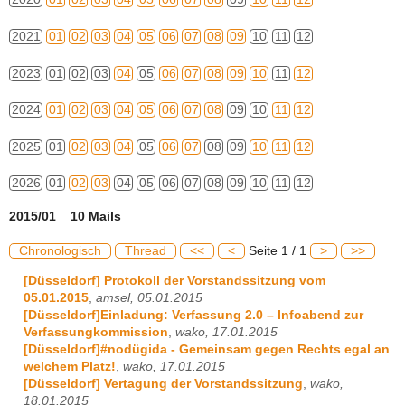
2021
01
02
03
04
05
06
07
08
09
10
11
12
2023
01
02
03
04
05
06
07
08
09
10
11
12
2024
01
02
03
04
05
06
07
08
09
10
11
12
2025
01
02
03
04
05
06
07
08
09
10
11
12
2026
01
02
03
04
05
06
07
08
09
10
11
12
2015/01 10 Mails
Chronologisch
Thread
<<
<
Seite 1 / 1
>
>>
[Düsseldorf] Protokoll der Vorstandssitzung vom
05.01.2015
,
amsel, 05.01.2015
[Düsseldorf]Einladung: Verfassung 2.0 – Infoabend zur
Verfassungkommission
,
wako, 17.01.2015
[Düsseldorf]#nodügida - Gemeinsam gegen Rechts egal an
welchem Platz!
,
wako, 17.01.2015
[Düsseldorf] Vertagung der Vorstandssitzung
,
wako,
18.01.2015