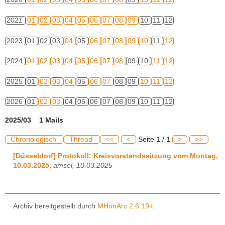
2021
01
02
03
04
05
06
07
08
09
10
11
12
2023
01
02
03
04
05
06
07
08
09
10
11
12
2024
01
02
03
04
05
06
07
08
09
10
11
12
2025
01
02
03
04
05
06
07
08
09
10
11
12
2026
01
02
03
04
05
06
07
08
09
10
11
12
2025/03 1 Mails
Chronologisch
Thread
<<
<
Seite 1 / 1
>
>>
[Düsseldorf] Protokoll: Kreisvorstandssitzung vom Montag,
10.03.2025
,
amsel, 10.03.2025
Archiv bereitgestellt durch
MHonArc 2.6.19+
.