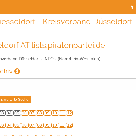
H
esseldorf - Kreisverband Düsseldorf 
dorf AT lists.piratenpartei.de
sverband Düsseldorf - INFO - (Nordrhein-Westfalen)
rchiv
03
04
05
06
07
08
09
10
11
12
03
04
05
06
07
08
09
10
11
12