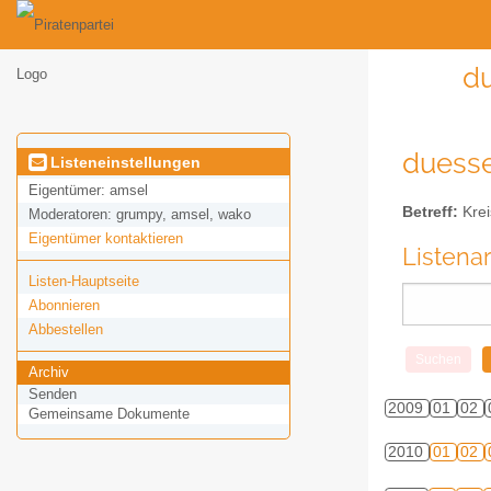
du
duessel
Listeneinstellungen
Eigentümer:
amsel
Betreff:
Krei
Moderatoren:
grumpy, amsel, wako
Eigentümer kontaktieren
Listena
Listen-Hauptseite
Abonnieren
Abbestellen
Archiv
Senden
2009
01
02
Gemeinsame Dokumente
2010
01
02