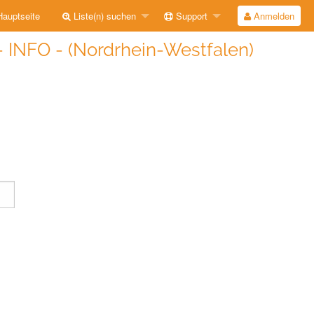
auptseite
Liste(n) suchen
Support
Anmelden
- INFO - (Nordrhein-Westfalen)