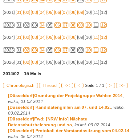
2021
01
02
03
04
05
06
07
08
09
10
11
12
2023
01
02
03
04
05
06
07
08
09
10
11
12
2024
01
02
03
04
05
06
07
08
09
10
11
12
2025
01
02
03
04
05
06
07
08
09
10
11
12
2026
01
02
03
04
05
06
07
08
09
10
11
12
2014/02 15 Mails
Chronologisch
Thread
<<
<
Seite 1 / 1
>
>>
[Düsseldorf]Gründung der Projektgruppe Wahlen 2014
,
wako, 01.02.2014
[Düsseldorf] Kandidatengrillen am 07. und 14.02.
,
wako,
03.02.2014
[Düsseldorf]Fwd: [NRW Info] Nächste
Datenschutzbelehrung und so
,
ka’imi, 03.02.2014
[Düsseldorf] Protokoll der Vorstandssitzung vom 04.02.14
,
wako, 05.02.2014