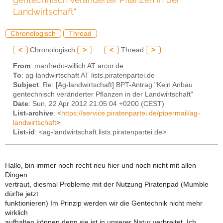
Landwirtschaft"
Chronologisch
Thread
<
Chronologisch
>
<
Thread
>
From
: manfredo-willich AT arcor.de
To
: ag-landwirtschaft AT lists.piratenpartei.de
Subject
: Re: [Ag-landwirtschaft] BPT-Antrag "Kein Anbau
gentechnisch veränderter Pflanzen in der Landwirtschaft"
Date
: Sun, 22 Apr 2012 21:05:04 +0200 (CEST)
List-archive
: <
https://service.piratenpartei.de/pipermail/ag-
landwirtschaft
>
List-id
: <ag-landwirtschaft.lists.piratenpartei.de>
Hallo, bin immer noch recht neu hier und noch nicht mit allen
Dingen
vertraut, diesmal Probleme mit der Nutzung Piratenpad (Mumble
dürfte jetzt
funktionieren) Im Prinzip werden wir die Gentechnik nicht mehr
wirklich
aufhalten können denn sie ist in unserer Natur verbreitet. Ich