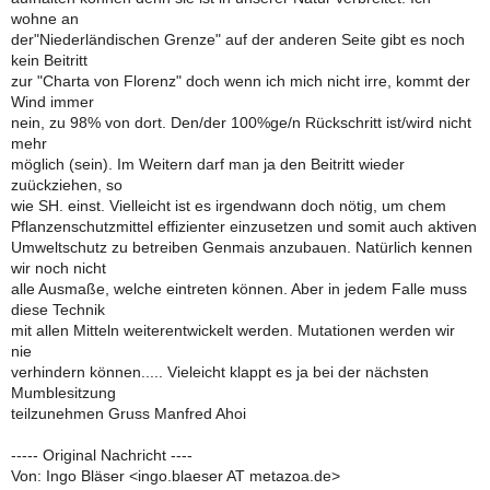
wohne an
der"Niederländischen Grenze" auf der anderen Seite gibt es noch
kein Beitritt
zur "Charta von Florenz" doch wenn ich mich nicht irre, kommt der
Wind immer
nein, zu 98% von dort. Den/der 100%ge/n Rückschritt ist/wird nicht
mehr
möglich (sein). Im Weitern darf man ja den Beitritt wieder
zuückziehen, so
wie SH. einst. Vielleicht ist es irgendwann doch nötig, um chem
Pflanzenschutzmittel effizienter einzusetzen und somit auch aktiven
Umweltschutz zu betreiben Genmais anzubauen. Natürlich kennen
wir noch nicht
alle Ausmaße, welche eintreten können. Aber in jedem Falle muss
diese Technik
mit allen Mitteln weiterentwickelt werden. Mutationen werden wir
nie
verhindern können..... Vieleicht klappt es ja bei der nächsten
Mumblesitzung
teilzunehmen Gruss Manfred Ahoi
----- Original Nachricht ----
Von: Ingo Bläser <ingo.blaeser AT metazoa.de>